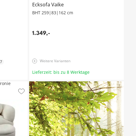
Ecksofa
Vaike
BHT 259|83|162 cm
1.349
,
-
Weitere Varianten
7
Lieferzeit: bis zu 8 Werktage
ronie