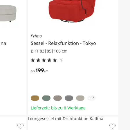
Primo
ana
Sessel
Relaxfunktion
Tokyo
BHT 83|85|106 cm
4
199
,
-
ab
+
7
Lieferzeit: bis zu 8 Werktage
Loungesessel mit Drehfunktion Katlina