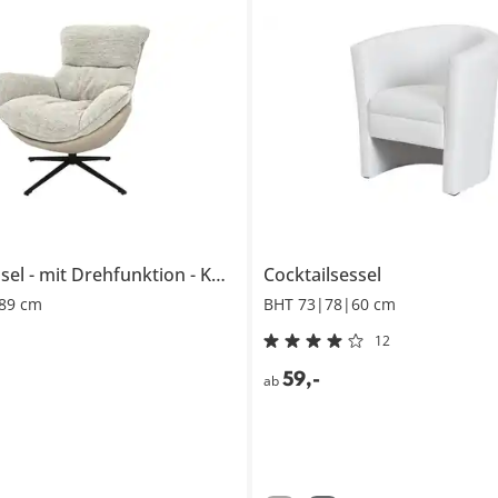
sel
mit Drehfunktion
Katlin
Cocktailsessel
89 cm
BHT 73|78|60 cm
12
59
,
-
ab