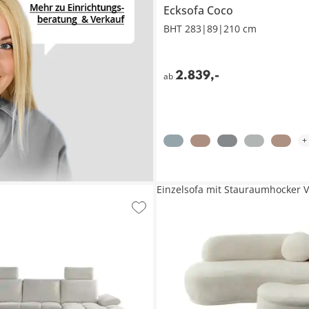
Ecksofa
Coco
BHT 283|89|210 cm
2.839
,
-
ab
+
Einzelsofa mit Stauraumhocker V