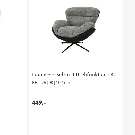
Loungesessel
mit Drehfunktion
Katlina
BHT 95|90|102 cm
449
,
-