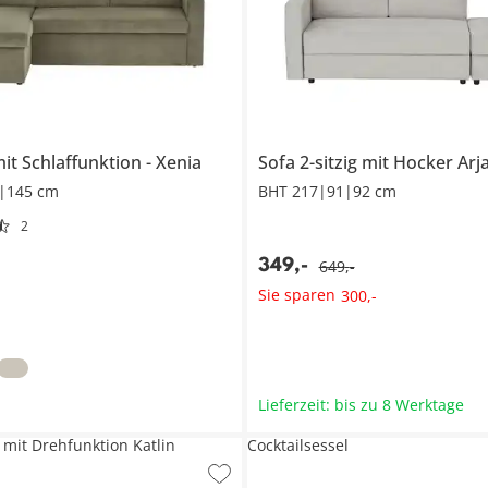
it Schlaffunktion
Xenia
Sofa 2-sitzig mit Hocker
Arj
|145 cm
BHT 217|91|92 cm
2
349
,
-
649
,
-
Sie sparen
300
,
-
Lieferzeit: bis zu 8 Werktage
 mit Drehfunktion Katlin
Cocktailsessel