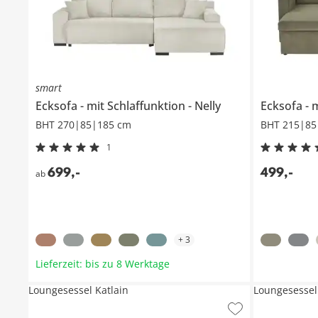
smart
Ecksofa
mit Schlaffunktion
Nelly
Ecksofa
m
BHT 270|85|185 cm
BHT 215|85
1
699
,
-
499
,
-
ab
+
3
Lieferzeit: bis zu 8 Werktage
Loungesessel Katlain
Loungesessel