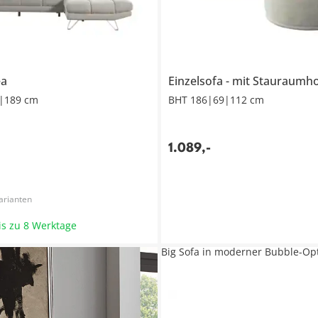
ea
Einzelsofa
mit Stauraumh
|189 cm
BHT 186|69|112 cm
1.089
,
-
arianten
bis zu 8 Werktage
Big Sofa in moderner Bubble-Opt