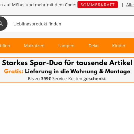
en auf Möbel und mehr mit dem Code:
SOMMERKRAFT
|
All
tilien
Matratzen
Lampen
Deko
Kinder