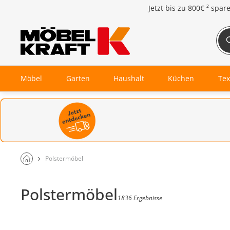
Jetzt bis zu
800€ ²
spar
Möbel
Garten
Haushalt
Küchen
Tex
Polstermöbel
Polstermöbel
1836 Ergebnisse