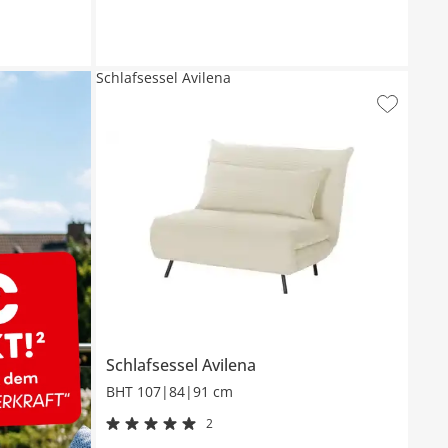
Schlafsessel Avilena
Schlafsessel
Avilena
BHT 107|84|91 cm
2