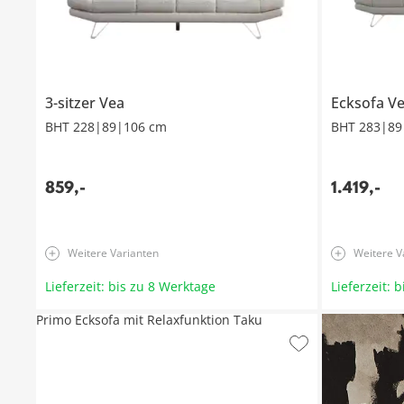
3-sitzer
Vea
Ecksofa
V
BHT 228|89|106 cm
BHT 283|89
859
,
-
1.419
,
-
Weitere Varianten
Weitere V
Lieferzeit: bis zu 8 Werktage
Lieferzeit: 
Primo Ecksofa mit Relaxfunktion Taku