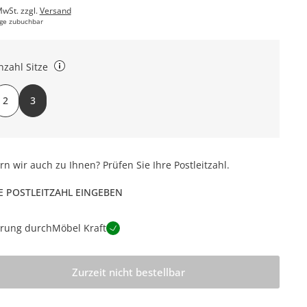
MwSt. zzgl.
Versand
ge zubuchbar
nzahl Sitze
fa 2-sitzig BHT ca. 148x90x92 cm Sofa 3-sitzig BHT ca. 188x90x92 cm
2
3
ern wir auch zu Ihnen? Prüfen Sie Ihre Postleitzahl.
E POSTLEITZAHL EINGEBEN
erung durch
Möbel Kraft
Zurzeit nicht bestellbar