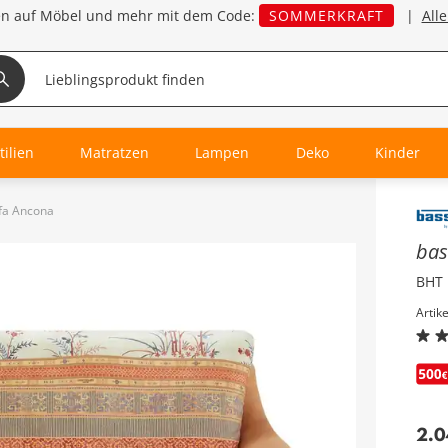
en auf Möbel und mehr mit dem Code:
SOMMERKRAFT
|
All
tilien
Matratzen
Lampen
Deko
Kinder
fa Ancona
Inha
bas
BHT 
Artik
2.0