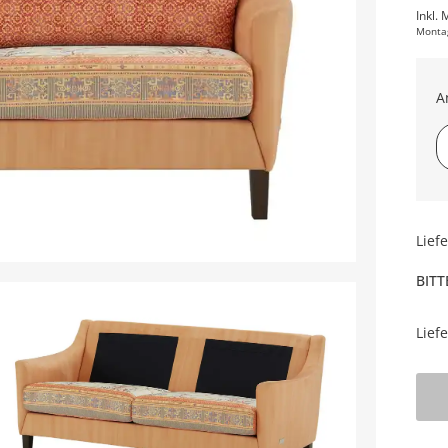
Inkl. 
Monta
A
So
Lief
BITT
Lief