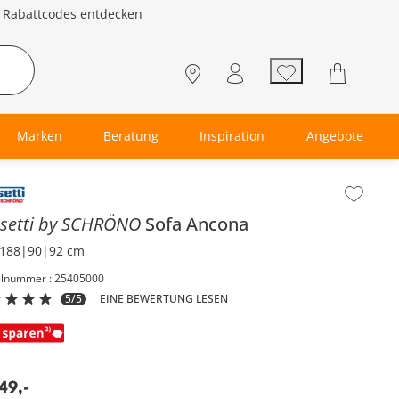
e Rabattcodes entdecken
Marken
Beratung
Inspiration
Angebote
lt der Seitenleiste überspringen - Zum Seitenende
setti by SCHRÖNO
Sofa
Ancona
188|90|92 cm
elnummer : 25405000
5/5
EINE BEWERTUNG LESEN
49
,
-