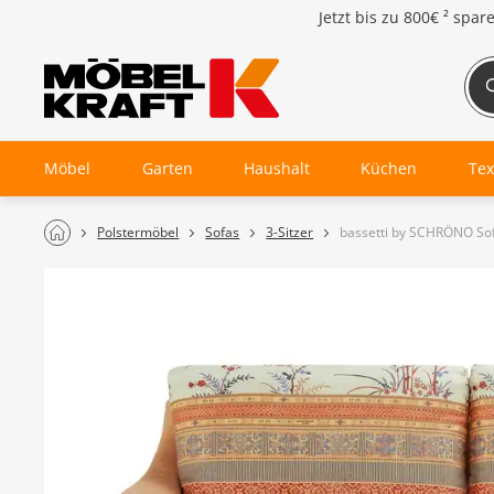
Jetzt bis zu
800€ ²
spar
Möbel
Garten
Haushalt
Küchen
Tex
Polstermöbel
Sofas
3-Sitzer
bassetti by SCHRÖNO So