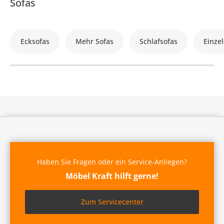
Sofas
Ecksofas
Mehr Sofas
Schlafsofas
Einzel
Haben Sie Fragen oder ein Service-Anliegen?
Möbel Kraft hilft gerne!
Zum Servicecenter