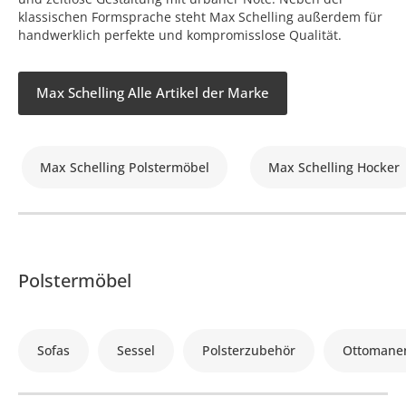
klassischen Formsprache steht Max Schelling außerdem für
handwerklich perfekte und kompromisslose Qualität.
Max Schelling Alle Artikel der Marke
Max Schelling Polstermöbel
Max Schelling Hocker
Polstermöbel
Sofas
Sessel
Polsterzubehör
Ottomane