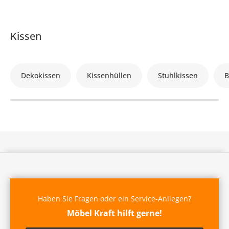
Kissen
Dekokissen
Kissenhüllen
Stuhlkissen
B
Haben Sie Fragen oder ein Service-Anliegen?
Möbel Kraft hilft gerne!