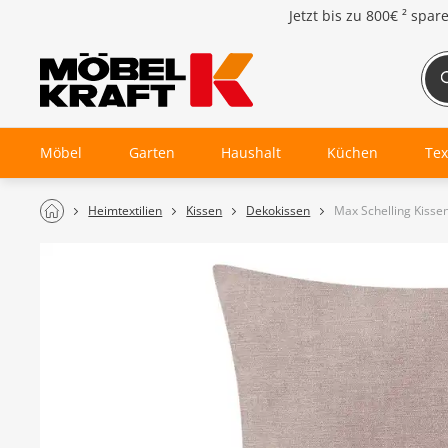
Jetzt bis zu
800€ ²
spar
Möbel
Garten
Haushalt
Küchen
Tex
Heimtextilien
Kissen
Dekokissen
Max Schelling Kiss