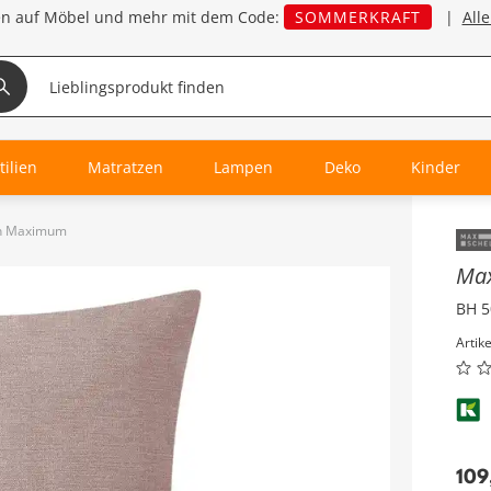
en auf Möbel und mehr mit dem Code:
SOMMERKRAFT
|
All
tilien
Matratzen
Lampen
Deko
Kinder
en Maximum
Inha
Max
BH 5
Artik
109