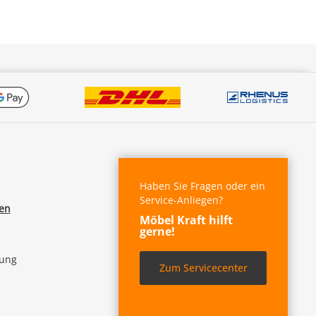
Haben Sie Fragen oder ein
Service-Anliegen?
fen
Möbel Kraft hilft
gerne!
lung
Zum Servicecenter