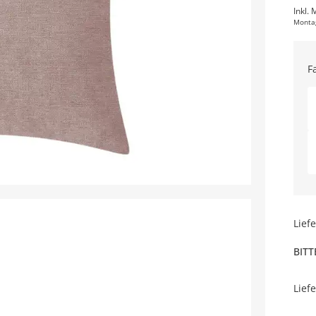
Inkl. 
Monta
F
Lief
BITT
Lief