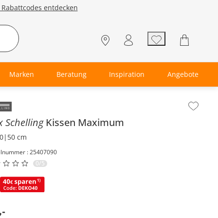
e Rabattcodes entdecken
Marken
Beratung
Inspiration
Angebote
lt der Seitenleiste überspringen - Zum Seitenende
 Schelling
Kissen
Maximum
0|50 cm
elnummer : 25407090
0/5
,
-