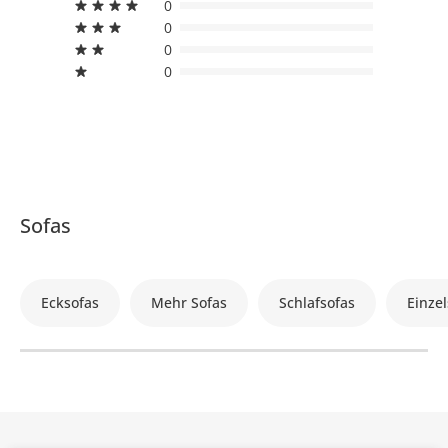
0
0
0
0
Sofas
Ecksofas
Mehr Sofas
Schlafsofas
Einzel