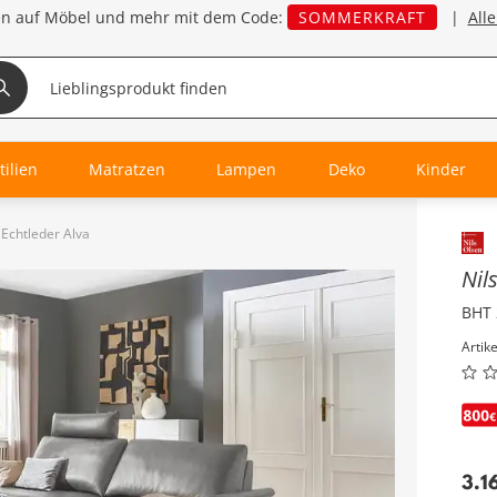
en auf Möbel und mehr mit dem Code:
SOMMERKRAFT
|
All
tilien
Matratzen
Lampen
Deko
Kinder
 Echtleder Alva
Inha
Nil
BHT 
Artik
3.1