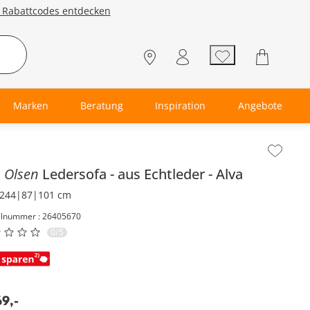
e Rabattcodes entdecken
Marken
Beratung
Inspiration
Angebote
lt der Seitenleiste überspringen - Zum Seitenende
s Olsen
Ledersofa
aus Echtleder
Alva
244|87|101 cm
elnummer : 26405670
0/5
69
,
-