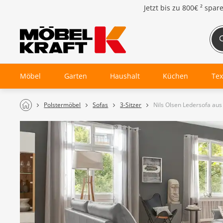
Jetzt bis zu
800€ ²
spar
Möbel
Garten
Haushalt
Küchen
Tex
Polstermöbel
Sofas
3-Sitzer
Nils Olsen Ledersofa aus