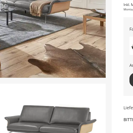
Inkl. 
Monta
F
A
Lief
BITT