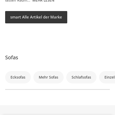
lassen Raum...
MEHR LESEN
smart Alle Artikel der Marke
Sofas
Ecksofas
Mehr Sofas
Schlafsofas
Einzel