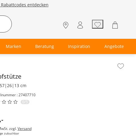
e Rabattcodes entdecken
Marken
Beratung
Inspiration
Angebote
lt der Seitenleiste überspringen - Zum Seitenende
fstütze
57|26|13 cm
elnummer : 27407710
0/5
,
-
MwSt. zzgl.
Versand
ge zubuchbar