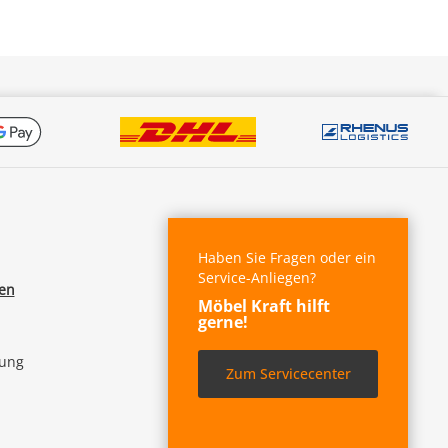
Haben Sie Fragen oder ein
Service-Anliegen?
fen
Möbel Kraft hilft
gerne!
lung
Zum Servicecenter