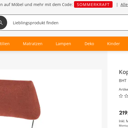
en auf Möbel und mehr mit dem Code:
SOMMERKRAFT
|
All
tilien
Matratzen
Lampen
Deko
Kinder
Inha
Kop
BHT 
Artik
219
Inkl. 
Monta