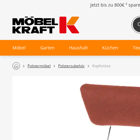
Jetzt bis zu
800€ ²
spar
Möbel
Garten
Haushalt
Küchen
Tex
Polstermöbel
Polsterzubehör
Kopfstütze