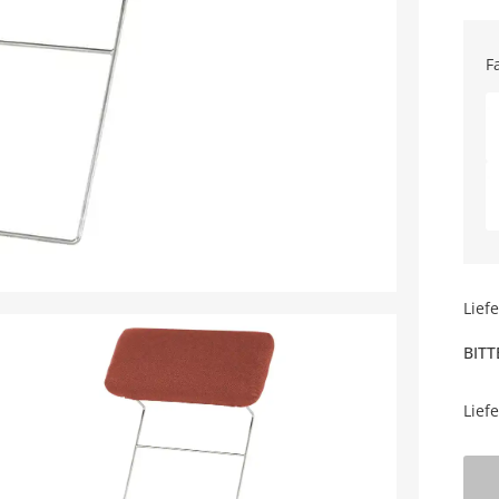
F
Lief
BITT
Lief