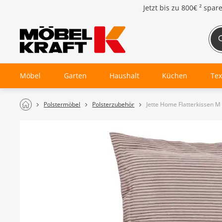
Jetzt bis zu
800€ ²
spar
Möbel
Garten
Haushalt
Küchen
Tex
Polstermöbel
Polsterzubehör
Jette Home Flatterkissen M 