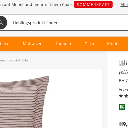
en auf Möbel und mehr mit dem Code:
SOMMERKRAFT
|
All
tilien
Matratzen
Lampen
Deko
Kinder
aus Cordstoff Sila
Inha
Jet
BH 7
Artik
119
,