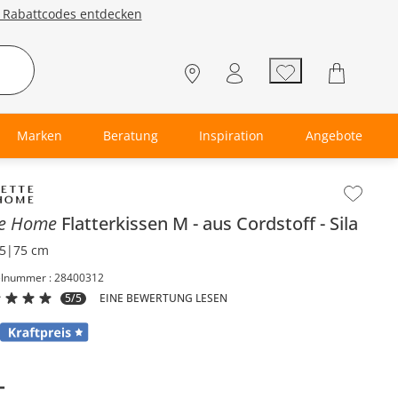
e Rabattcodes entdecken
Marken
Beratung
Inspiration
Angebote
lt der Seitenleiste überspringen - Zum Seitenende
te Home
Flatterkissen M
aus Cordstoff
Sila
5|75 cm
elnummer : 28400312
5/5
EINE BEWERTUNG LESEN
-