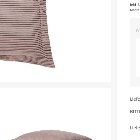
Inkl. 
Monta
F
Lief
BITT
Lief