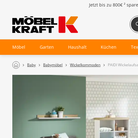
Jetzt bis zu
800€ ²
spar
Möbel
Garten
Haushalt
Küchen
Tex
Baby
Babymöbel
Wickelkommoden
PAIDI Wickelaufsa