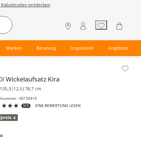
e Rabattcodes entdecken
Marken
Beratung
Inspiration
Angebote
lt der Seitenleiste überspringen - Zum Seitenende
DI
Wickelaufsatz
Kira
135,3|12,5|78,7 cm
elnummer : 40150419
5/5
EINE BEWERTUNG LESEN
50