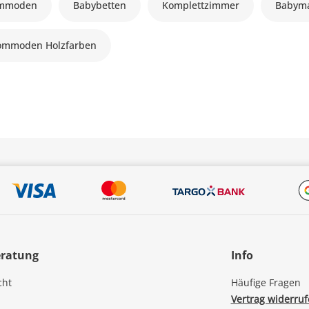
ommoden
Babybetten
Komplettzimmer
Babyma
ommoden Holzfarben
eratung
Info
cht
Häufige Fragen
Vertrag widerru