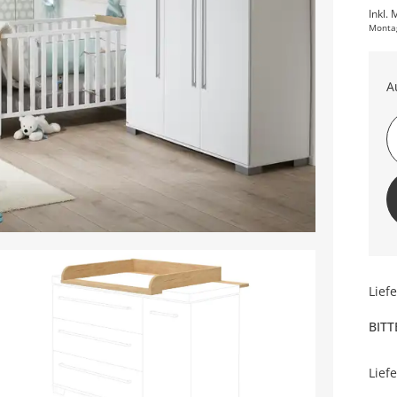
Inkl. 
Monta
A
Lief
BITT
Lief