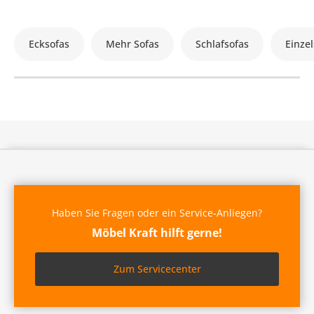
Ecksofas
Mehr Sofas
Schlafsofas
Einzel
Haben Sie Fragen oder ein Service-Anliegen?
Möbel Kraft hilft gerne!
Zum Servicecenter