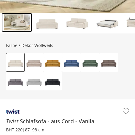
Inhalt der Seitenleiste überspringen - Zum Seitenende
Farbe / Dekor
Wollweiß
Twist
Schlafsofa
aus Cord
Vanila
BHT 220|87|98 cm