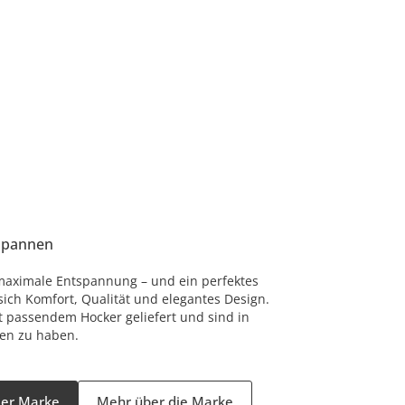
spannen
 maximale Entspannung – und ein perfektes
sich Komfort, Qualität und elegantes Design.
t passendem Hocker geliefert und sind in
en zu haben.
 der Marke
Mehr über die Marke