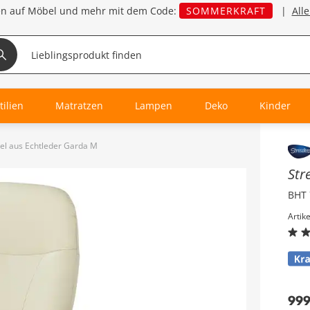
en auf Möbel und mehr mit dem Code:
SOMMERKRAFT
|
All
tilien
Matratzen
Lampen
Deko
Kinder
sel aus Echtleder Garda M
Inha
Str
BHT 
Artik
99