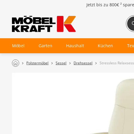
Jetzt bis zu
800€ ²
spar
Möbel
Garten
Haushalt
Küchen
Tex
Polstermöbel
Sessel
Drehsessel
Stressless Relaxses