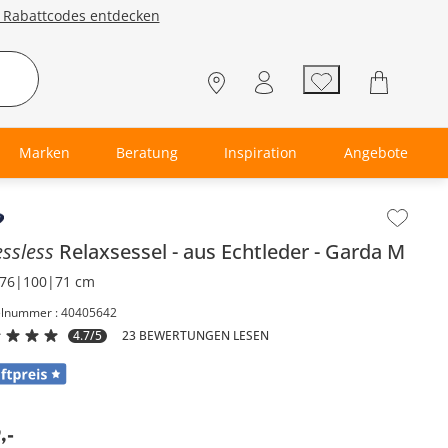
e Rabattcodes entdecken
Marken
Beratung
Inspiration
Angebote
lt der Seitenleiste überspringen - Zum Seitenende
essless
Relaxsessel
aus Echtleder
Garda M
76|100|71 cm
elnummer : 40405642
4.7/5
23 BEWERTUNGEN LESEN
9
,
-