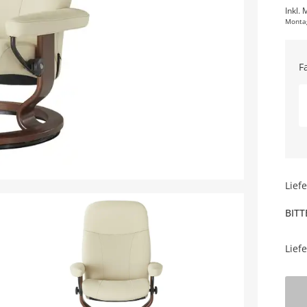
Inkl. 
Monta
F
Lief
BITT
Lief