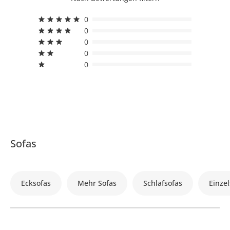
0
0
0
0
0
Sofas
Ecksofas
Mehr Sofas
Schlafsofas
Einzel