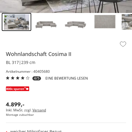
Inhalt der Seitenleiste überspringen - Zum Seitenende
Wohnlandschaft
Cosima II
BL 317|239 cm
Artikelnummer : 40405680
4/5
EINE BEWERTUNG LESEN
4.899
,
-
Inkl. MwSt. zzgl.
Versand
Montage zubuchbar
weicher Mikrofaser Bezug