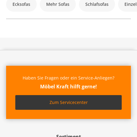
Ecksofas
Mehr Sofas
Schlafsofas
Einzel
Haben Sie Fragen oder ein Service-Anliegen?
Möbel Kraft hilft gerne!
Zum Servicecenter
Sortiment