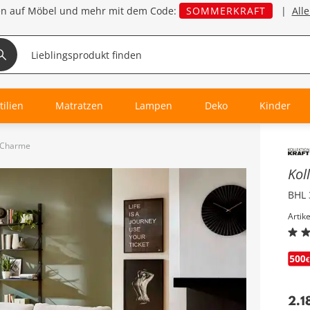
en auf Möbel und mehr mit dem Code:
SOMMERKRAFT
|
All
tilien
Matratzen
Lampen
Deko
Kinder
a Charme
Inha
Kol
BHL 
Artik
2.1