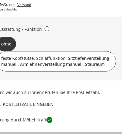
MwSt. zzgl.
Versand
ge zubuchbar
usstattung / Funktion
weiterte Funktion: Kopfstütze, Schlaffunktion, 2 mal
ohne
tztiefenverstellung, Armteilverstellung und Schubkasten Ohne
nktion: Ohne
feste Kopfstütze, Schlaffunktion, Sitztiefenverstellung
manuell, Armlehnenverstellung manuell, Stauraum
ern wir auch zu Ihnen? Prüfen Sie Ihre Postleitzahl.
E POSTLEITZAHL EINGEBEN
erung durch
Möbel Kraft