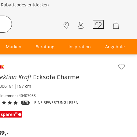
e Rabattcodes entdecken
Marken
Beratung
Inspiration
Angebote
lt der Seitenleiste überspringen - Zum Seitenende
lektion Kraft
Ecksofa
Charme
306|81|197 cm
elnummer : 40407083
5/5
EINE BEWERTUNG LESEN
89
,
-