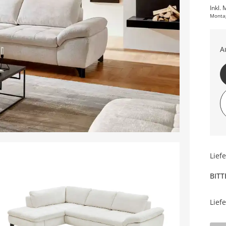
Inkl. 
Monta
A
Er
Si
Fu
Lief
BITT
Lief