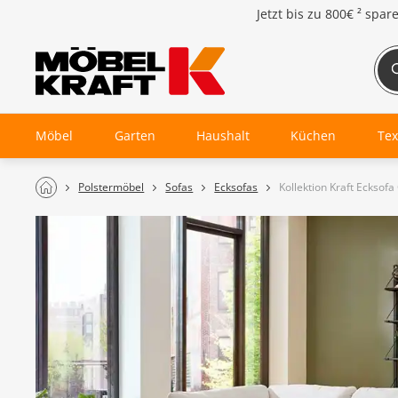
Jetzt bis zu
800€ ²
spar
Möbel
Garten
Haushalt
Küchen
Tex
Polstermöbel
Sofas
Ecksofas
Kollektion Kraft Ecksof