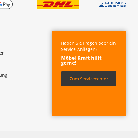
Haben Sie Fragen oder ein
Service-Anliegen?
fen
Möbel Kraft hilft
gerne!
lung
Zum Servicecenter