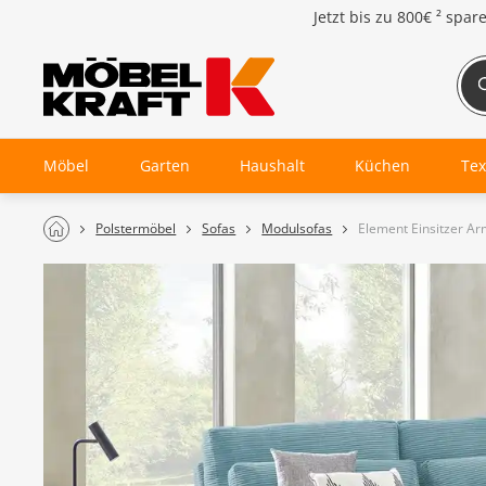
Jetzt bis zu
800€ ²
spar
Möbel
Garten
Haushalt
Küchen
Tex
Polstermöbel
Sofas
Modulsofas
Element Einsitzer A