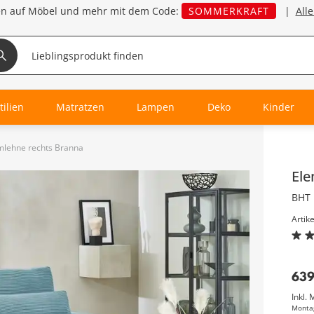
en auf Möbel und mehr mit dem Code:
SOMMERKRAFT
|
All
tilien
Matratzen
Lampen
Deko
Kinder
rmlehne rechts Branna
Inha
El
BHT 
Artik
63
Inkl. 
Monta