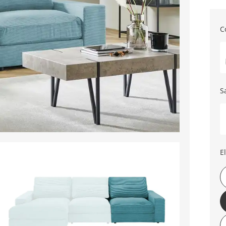
C
S
E