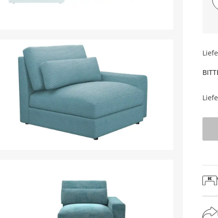
Lief
BITT
Lief