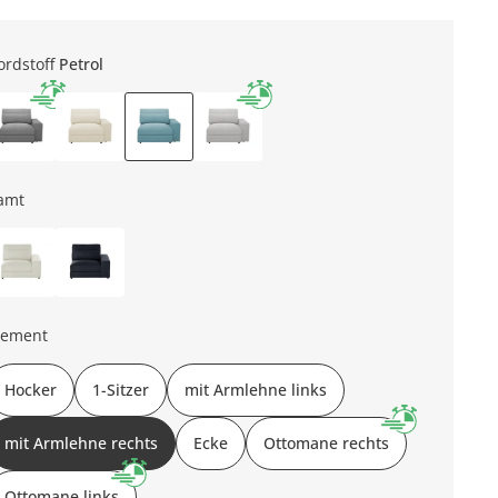
ordstoff
Petrol
amt
lement
Hocker
1-Sitzer
mit Armlehne links
mit Armlehne rechts
Ecke
Ottomane rechts
Ottomane links