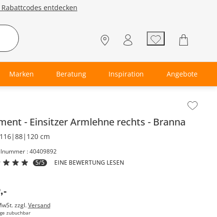
e Rabattcodes entdecken
Marken
Beratung
Inspiration
Angebote
lt der Seitenleiste überspringen - Zum Seitenende
ement
Einsitzer Armlehne rechts
Branna
116|88|120 cm
elnummer : 40409892
5/5
EINE BEWERTUNG LESEN
9
,
-
MwSt. zzgl.
Versand
ge zubuchbar