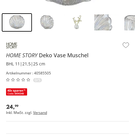
Inhalt der Seitenleiste überspringen - Zum Seitenende
HOME STORY
Deko Vase Muschel
BHL 11|21,5|25 cm
Artikelnummer : 40585505
0/5
24
,
99
Inkl. MwSt. zzgl.
Versand