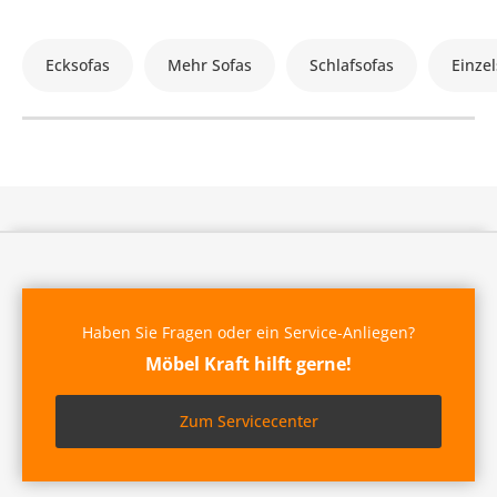
Ecksofas
Mehr Sofas
Schlafsofas
Einzel
Haben Sie Fragen oder ein Service-Anliegen?
Möbel Kraft hilft gerne!
Zum Servicecenter