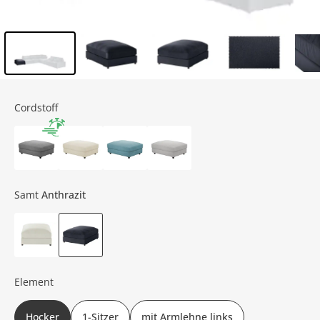
Inhalt der Seitenleiste überspringen - Zum Seitenende
Cordstoff
Samt
Anthrazit
Element
Hocker
1-Sitzer
mit Armlehne links