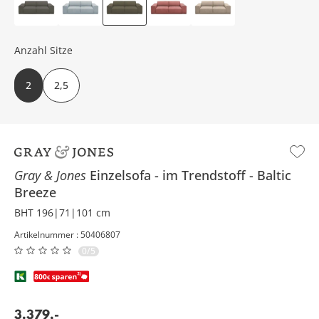
Anzahl Sitze
2
2,5
Gray & Jones
Einzelsofa
im Trendstoff
Baltic
Breeze
BHT 196|71|101 cm
Artikelnummer : 50406807
0/5
3.379
,
-