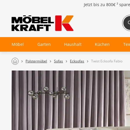
Jetzt bis zu
800€ ²
spar
Möbel
Garten
Haushalt
Küchen
Tex
Polstermöbel
Sofas
Ecksofas
Twist Ecksofa Fabio