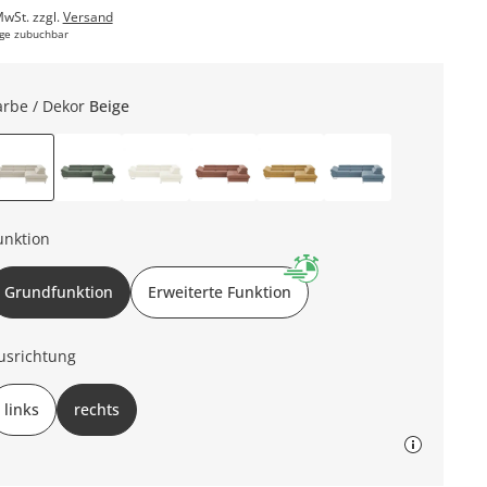
MwSt. zzgl.
Versand
ge zubuchbar
arbe / Dekor
Beige
unktion
Grundfunktion
Erweiterte Funktion
usrichtung
links
rechts