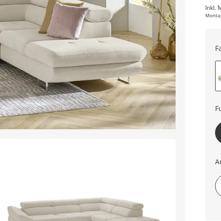
Inkl. 
Monta
F
F
A