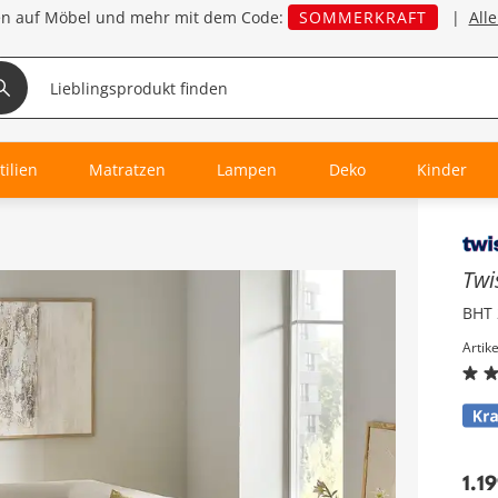
en auf Möbel und mehr mit dem Code:
SOMMERKRAFT
|
All
tilien
Matratzen
Lampen
Deko
Kinder
Inha
Twi
BHT 
Artik
1.1