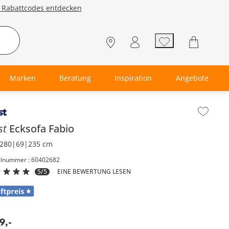
e Rabattcodes entdecken
Marken
Beratung
Inspiration
Angebote
lt der Seitenleiste überspringen - Zum Seitenende
st
Ecksofa
Fabio
280|69|235 cm
elnummer : 60402682
5/5
EINE BEWERTUNG LESEN
99
,
-