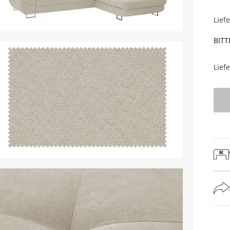
Lief
BITT
Lief