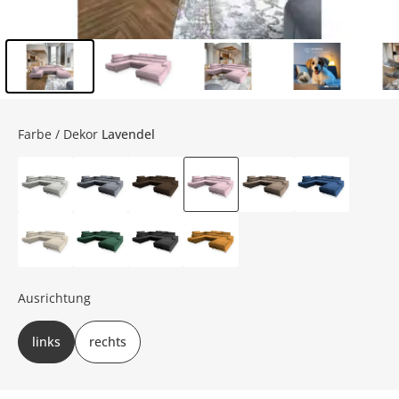
Inhalt der Seitenleiste überspringen - Zum Seitenende
Farbe / Dekor
Lavendel
Ausrichtung
links
rechts