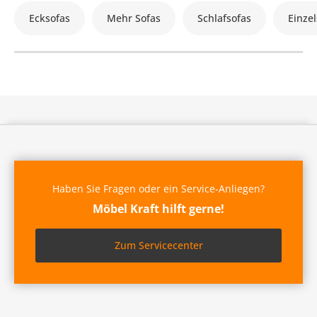
Ecksofas
Mehr Sofas
Schlafsofas
Einzel
Haben Sie Fragen oder ein Service-Anliegen?
Möbel Kraft hilft gerne!
Zum Servicecenter