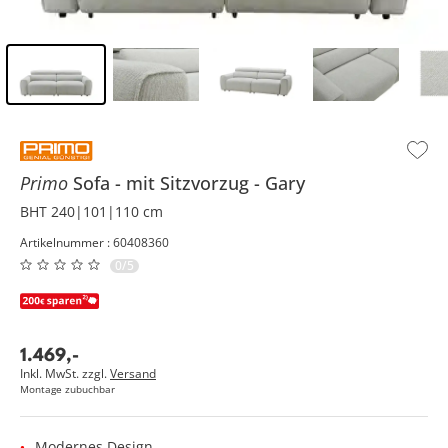
Inhalt der Seitenleiste überspringen - Zum Seitenende
Primo
Sofa
mit Sitzvorzug
Gary
BHT 240|101|110 cm
Artikelnummer : 60408360
0/5
1.469
,
-
Inkl. MwSt. zzgl.
Versand
Montage zubuchbar
Modernes Design