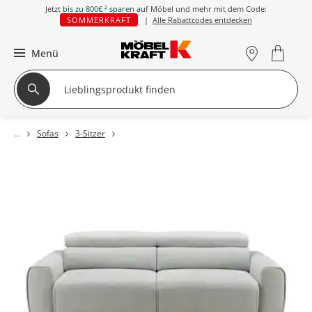
Jetzt bis zu
800€ ²
sparen auf Möbel und mehr mit dem Code:
SOMMERKRAFT
|
Alle Rabattcodes entdecken
Menü
Sofas
3-Sitzer