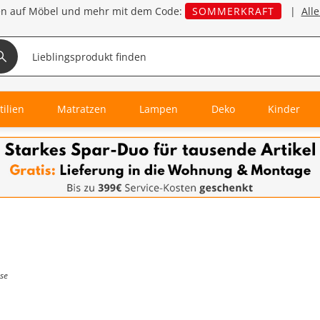
en auf Möbel und mehr mit dem Code:
SOMMERKRAFT
|
All
tilien
Matratzen
Lampen
Deko
Kinder
se