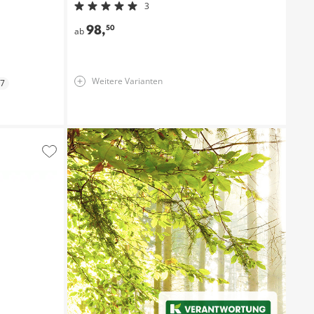
3
98
,
50
ab
Weitere Varianten
7