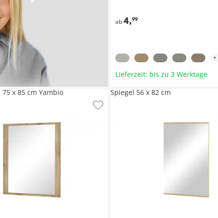
4
,
99
ab
+
Lieferzeit: bis zu 3 Werktage
l 75 x 85 cm Yambio
Spiegel 56 x 82 cm