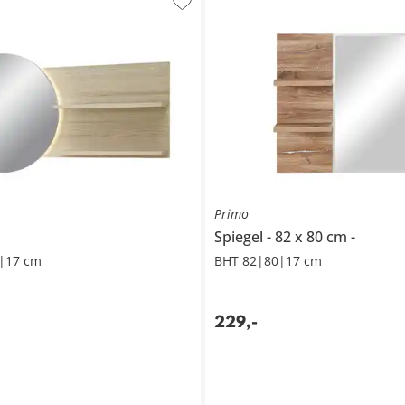
Primo
Spiegel
82 x 80 cm
|17 cm
BHT 82|80|17 cm
229
,
-