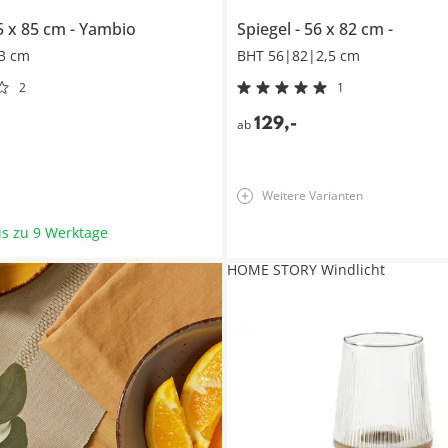
5 x 85 cm
Yambio
Spiegel
56 x 82 cm
3 cm
BHT 56|82|2,5 cm
2
1
129
,
-
ab
Weitere Varianten
bis zu 9 Werktage
HOME STORY Windlicht