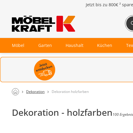
Jetzt bis zu
800€ ²
spar
Möbel
Garten
Haushalt
Küchen
Tex
Dekoration
Dekoration holzfarben
Dekoration - holzfarben
100 Ergebnis