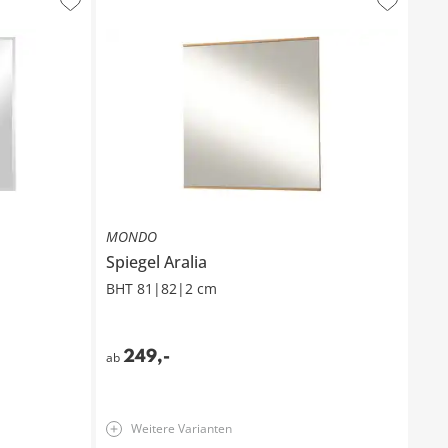
MONDO
Spiegel
Aralia
BHT 81|82|2 cm
249
,
-
ab
Weitere Varianten