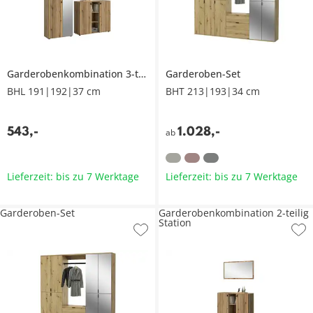
Garderobenkombination 3-teilig
Station
Garderoben-Set
BHL 191|192|37 cm
BHT 213|193|34 cm
543
,
-
1.028
,
-
ab
Lieferzeit: bis zu 7 Werktage
Lieferzeit: bis zu 7 Werktage
Garderoben-Set
Garderobenkombination 2-teilig
Station