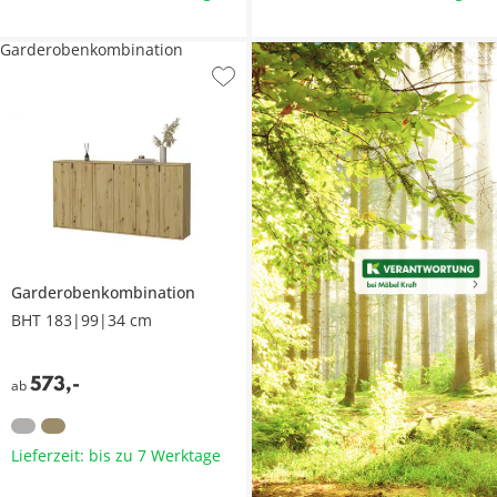
Garderobenkombination
Garderobenkombination
BHT 183|99|34 cm
573
,
-
ab
Lieferzeit: bis zu 7 Werktage