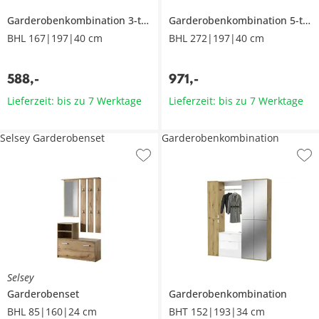
Garderobenkombination 3-teilig
Garderobenkombination 5-teilig
BHL 167|197|40 cm
BHL 272|197|40 cm
588
,
-
971
,
-
Lieferzeit: bis zu 7 Werktage
Lieferzeit: bis zu 7 Werktage
Selsey Garderobenset
Garderobenkombination
Selsey
Garderobenset
Garderobenkombination
BHL 85|160|24 cm
BHT 152|193|34 cm