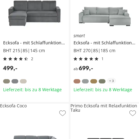
smart
Ecksofa
mit Schlaffunktion
Xenia
Ecksofa
mit Schlaffunktion
N
BHT 215|85|145 cm
BHT 270|85|185 cm
2
1
499
,
-
699
,
-
ab
+
3
Lieferzeit: bis zu 8 Werktage
Lieferzeit: bis zu 8 Werktage
Ecksofa Coco
Primo Ecksofa mit Relaxfunktion
Taku