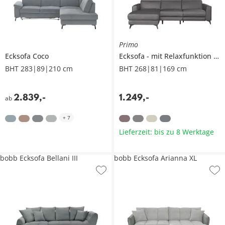
Primo
Ecksofa
Coco
Ecksofa
mit Relaxfunktion
T
BHT 283|89|210 cm
BHT 268|81|169 cm
2.839
,
-
1.249
,
-
ab
+
7
Lieferzeit: bis zu 8 Werktage
bobb Ecksofa Bellani III
bobb Ecksofa Arianna XL