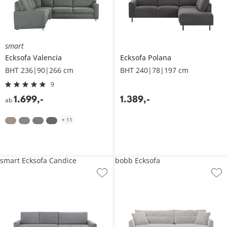
smart
Ecksofa
Valencia
Ecksofa
Polana
BHT 236|90|266 cm
BHT 240|78|197 cm
9
1.699
,
-
1.389
,
-
ab
+
11
smart Ecksofa Candice
bobb Ecksofa