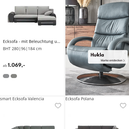
Ecksofa
mit Beleuchtung und Schlaffunktion
Emma
BHT 280|96|184 cm
1.069
,
-
ab
smart Ecksofa Valencia
Ecksofa Polana