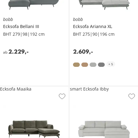
bobb
bobb
Ecksofa
Bellani III
Ecksofa
Arianna XL
BHT 279|98|192 cm
BHT 275|90|196 cm
2.229
,
-
2.609
,
-
ab
+
5
Ecksofa Maaika
smart Ecksofa Ibby