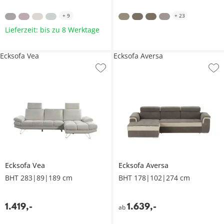
+
9
+
23
Lieferzeit: bis zu 8 Werktage
Ecksofa Vea
Ecksofa Aversa
Ecksofa
Vea
Ecksofa
Aversa
BHT 283|89|189 cm
BHT 178|102|274 cm
1.419
,
-
1.639
,
-
ab