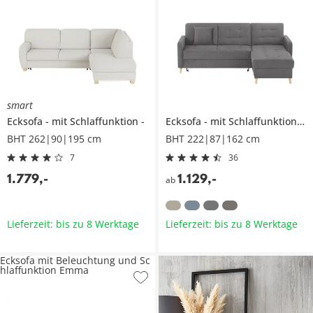
smart
Ecksofa
mit Schlaffunktion
Ecksofa
mit Schlaffunktion
V
BHT 262|90|195 cm
BHT 222|87|162 cm
7
36
1.779
,
-
1.129
,
-
ab
Lieferzeit: bis zu 8 Werktage
Lieferzeit: bis zu 8 Werktage
Ecksofa mit Beleuchtung und Sc
hlaffunktion Emma