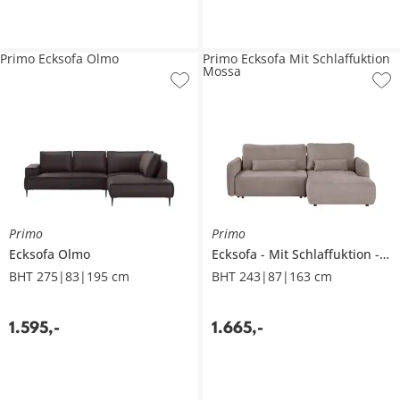
Primo Ecksofa Olmo
Primo Ecksofa Mit Schlaffuktion
Mossa
Primo
Primo
Ecksofa
Olmo
Ecksofa
Mit Schlaffuktion
Mo
BHT 275|83|195 cm
BHT 243|87|163 cm
1.595
,
-
1.665
,
-