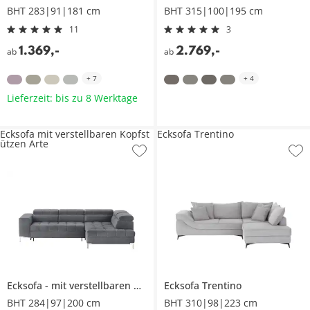
BHT 283|91|181 cm
BHT 315|100|195 cm
11
3
1.369
,
-
2.769
,
-
ab
ab
+
7
+
4
Lieferzeit: bis zu 8 Werktage
Ecksofa mit verstellbaren Kopfst
Ecksofa Trentino
ützen Arte
Ecksofa
mit verstellbaren Kopfstützen
Ecksofa
Arte
Trentino
BHT 284|97|200 cm
BHT 310|98|223 cm