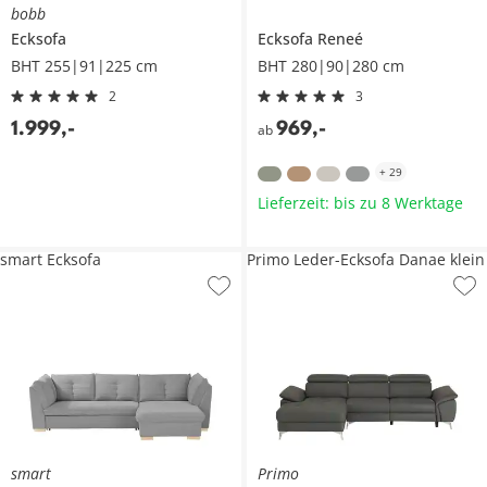
bobb
Ecksofa
Ecksofa
Reneé
BHT 255|91|225 cm
BHT 280|90|280 cm
2
3
1.999
,
-
969
,
-
ab
+
29
Lieferzeit: bis zu 8 Werktage
smart Ecksofa
Primo Leder-Ecksofa Danae klein
smart
Primo