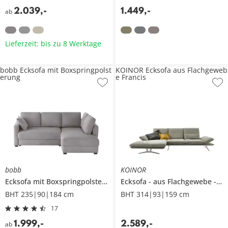
2.039
,
-
1.449
,
-
ab
Lieferzeit: bis zu 8 Werktage
bobb Ecksofa mit Boxspringpolst
KOINOR Ecksofa aus Flachgeweb
erung
e Francis
bobb
KOINOR
Ecksofa mit Boxspringpolsterung
Ecksofa
aus Flachgewebe
Fr
BHT 235|90|184 cm
BHT 314|93|159 cm
17
1.999
,
-
2.589
,
-
ab