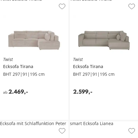
Twist
Twist
Ecksofa
Tirana
Ecksofa
Tirana
BHT 297|91|195 cm
BHT 297|91|195 cm
2.469
,
-
2.599
,
-
ab
Ecksofa mit Schlaffunktion Peter
smart Ecksofa Lianea