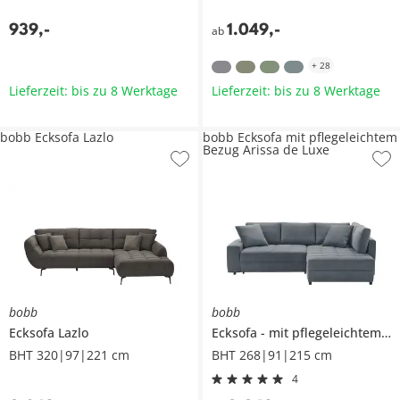
939
,
-
1.049
,
-
ab
+
28
Lieferzeit: bis zu 8 Werktage
Lieferzeit: bis zu 8 Werktage
bobb Ecksofa Lazlo
bobb Ecksofa mit pflegeleichtem
Bezug Arissa de Luxe
bobb
bobb
Ecksofa
Lazlo
Ecksofa
mit pflegeleichtem Bezug
BHT 320|97|221 cm
BHT 268|91|215 cm
4