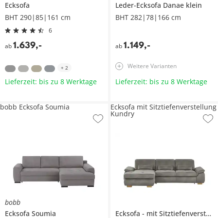
Ecksofa
Leder-Ecksofa
Danae klein
BHT 290|85|161 cm
BHT 282|78|166 cm
6
1.639
,
-
1.149
,
-
ab
ab
Weitere Varianten
+
2
Lieferzeit: bis zu 8 Werktage
Lieferzeit: bis zu 8 Werktage
bobb Ecksofa Soumia
Ecksofa mit Sitztiefenverstellung
Kundry
bobb
Ecksofa
Soumia
Ecksofa
mit Sitztiefenverstellung