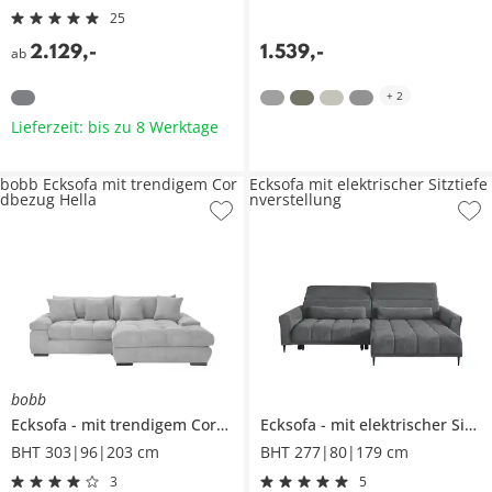
25
2.129
,
-
1.539
,
-
ab
+
2
Lieferzeit: bis zu 8 Werktage
bobb Ecksofa mit trendigem Cor
Ecksofa mit elektrischer Sitztiefe
dbezug Hella
nverstellung
bobb
Ecksofa
mit trendigem Cordbezug
Ecksofa
Hella
mit elektrischer Sitztiefenverstellung
BHT 303|96|203 cm
BHT 277|80|179 cm
3
5