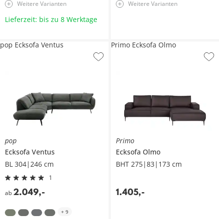
Weitere Varianten
Weitere Varianten
Lieferzeit: bis zu 8 Werktage
pop Ecksofa Ventus
Primo Ecksofa Olmo
pop
Primo
Ecksofa
Ventus
Ecksofa
Olmo
BL 304|246 cm
BHT 275|83|173 cm
1
2.049
,
-
1.405
,
-
ab
+
9