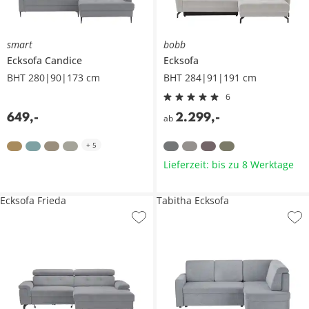
smart
bobb
Ecksofa
Candice
Ecksofa
BHT 280|90|173 cm
BHT 284|91|191 cm
6
649
,
-
2.299
,
-
ab
+
5
Lieferzeit: bis zu 8 Werktage
Ecksofa Frieda
Tabitha Ecksofa