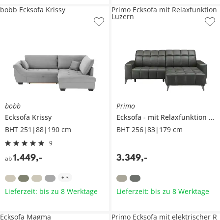
bobb Ecksofa Krissy
Primo Ecksofa mit Relaxfunktion
Luzern
bobb
Primo
Ecksofa
Krissy
Ecksofa
mit Relaxfunktion
L
BHT 251|88|190 cm
BHT 256|83|179 cm
9
1.449
,
-
3.349
,
-
ab
+
3
Lieferzeit: bis zu 8 Werktage
Lieferzeit: bis zu 8 Werktage
Ecksofa Magma
Primo Ecksofa mit elektrischer R