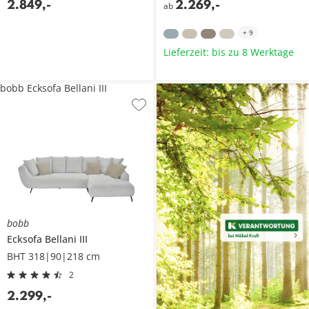
2.849
,
-
2.269
,
-
ab
+
9
Lieferzeit: bis zu 8 Werktage
bobb Ecksofa Bellani III
bobb
Ecksofa
Bellani III
BHT 318|90|218 cm
2
2.299
,
-