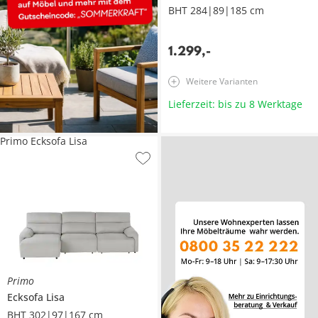
BHT 284|89|185 cm
1.299
,
-
Weitere Varianten
Lieferzeit: bis zu 8 Werktage
Primo Ecksofa Lisa
Primo
Ecksofa
Lisa
BHT 302|97|167 cm