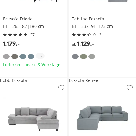
Ecksofa
Frieda
Tabitha
Ecksofa
BHT 265|87|180 cm
BHT 232|91|173 cm
37
2
1.179
,
-
1.129
,
-
ab
+
2
Lieferzeit: bis zu 8 Werktage
bobb Ecksofa
Ecksofa Reneé