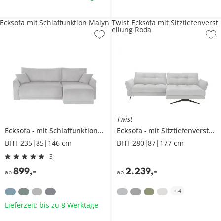
Ecksofa mit Schlaffunktion Malyn
Twist Ecksofa mit Sitztiefenverst
ellung Roda
Twist
Ecksofa
mit Schlaffunktion
Malyn
Ecksofa
mit Sitztiefenverstellung
BHT 235|85|146 cm
BHT 280|87|177 cm
3
899
,
-
2.239
,
-
ab
ab
+
4
Lieferzeit: bis zu 8 Werktage