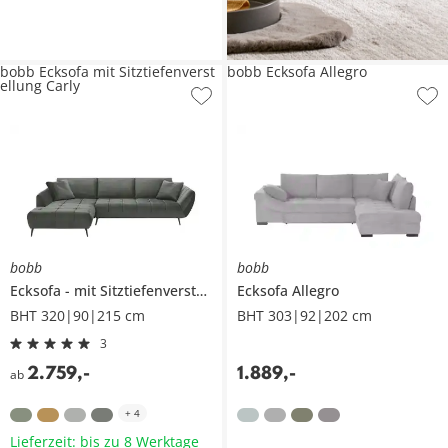
bobb Ecksofa mit Sitztiefenverst
bobb Ecksofa Allegro
ellung Carly
bobb
bobb
Ecksofa
mit Sitztiefenverstellung
Ecksofa
Carly
Allegro
BHT 320|90|215 cm
BHT 303|92|202 cm
3
2.759
,
-
1.889
,
-
ab
+
4
Lieferzeit: bis zu 8 Werktage