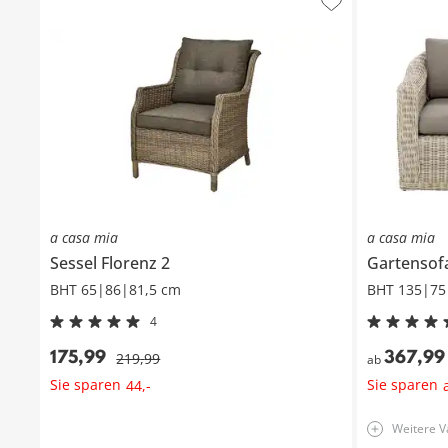
a casa mia
a casa mia
Sessel
Florenz 2
Gartenso
BHT 65|86|81,5 cm
BHT 135|75
4
175
,
99
367
,
99
219
,
99
ab
Sie sparen
Sie sparen
44
,
-
Weitere V