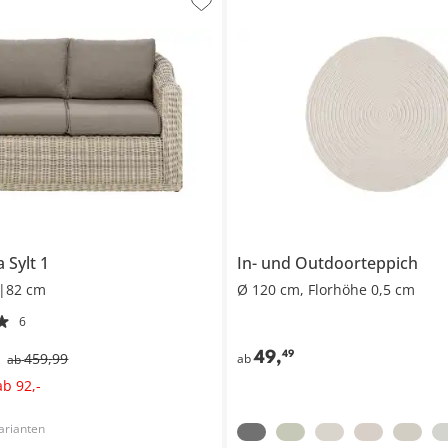
fa
Sylt 1
In- und Outdoorteppich
|82 cm
Ø 120 cm, Florhöhe 0,5 cm
6
49
,
49
459
,
99
ab
ab
ab
92
,
-
arianten