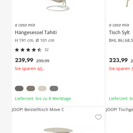
a casa mia
a casa mia
Hängesessel
Tahiti
Tisch
Sylt
H 191 cm, Ø 101 cm
BHL 86|68,
32
239
,
99
223
,
99
299
,
99
Sie sparen
Sie sparen
60
,
-
Lieferzeit: bis zu 8 Werktage
Lieferzeit: 
JOOP! Beistelltisch Move C
JOOP! Tischg