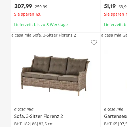
207
,
99
51
,
19
259
,
99
63
,
9
Sie sparen
Sie sparen
52
,
-
Lieferzeit: bis zu 8 Werktage
Lieferzeit: 
a casa mia Sofa, 3-Sitzer Florenz 2
a casa mia Ga
a casa mia
a casa mia
Sofa, 3-Sitzer
Florenz 2
Gartenses
BHT 182|86|82,5 cm
BHT 65|97,