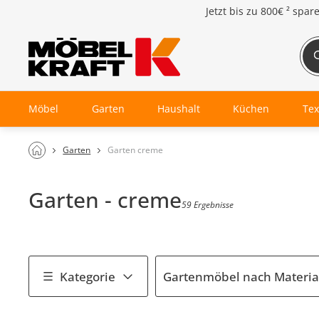
Jetzt bis zu
800€ ²
spar
Möbel
Garten
Haushalt
Küchen
Tex
Garten
Garten creme
Garten - creme
59 Ergebnisse
Kategorie
Gartenmöbel nach Materia