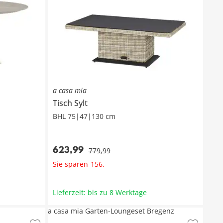
a casa mia
Tisch
Sylt
BHL 75|47|130 cm
623
,
99
779
,
99
Sie sparen
156
,
-
Lieferzeit: bis zu 8 Werktage
a casa mia Garten-Loungeset Bregenz