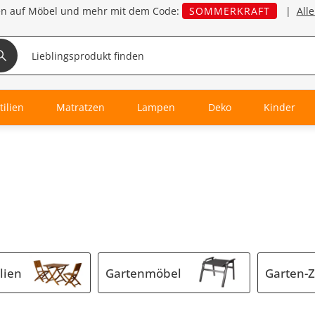
en auf Möbel und mehr mit dem Code:
SOMMERKRAFT
|
All
tilien
Matratzen
Lampen
Deko
Kinder
lien
Gartenmöbel
Garten-