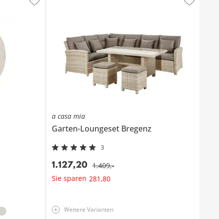
a casa mia
Garten-Loungeset
Bregenz
3
1.127
,
20
1.409
,
-
Sie sparen
281
,
80
Weitere Varianten