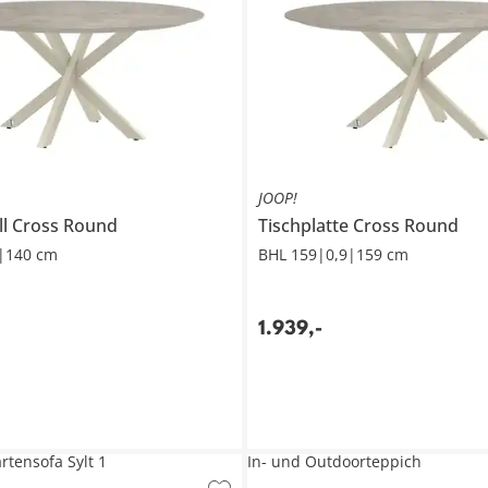
JOOP!
ll
Cross Round
Tischplatte
Cross Round
|140 cm
BHL 159|0,9|159 cm
1.939
,
-
rtensofa Sylt 1
In- und Outdoorteppich