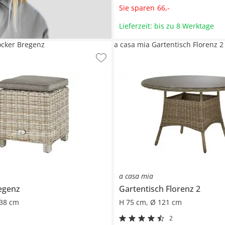
Sie sparen
66
,
-
Lieferzeit: bis zu 8 Werktage
ocker Bregenz
a casa mia Gartentisch Florenz 2
a casa mia
egenz
Gartentisch
Florenz 2
38 cm
H 75 cm, Ø 121 cm
2