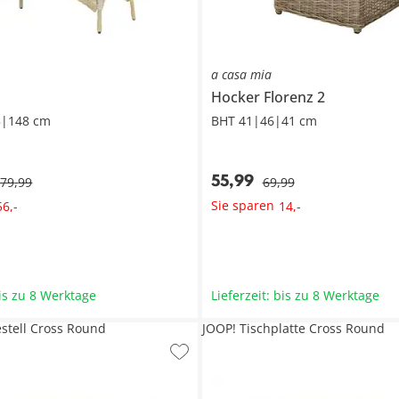
a casa mia
Hocker
Florenz 2
5|148 cm
BHT 41|46|41 cm
55
,
99
279
,
99
69
,
99
Sie sparen
56
,
-
14
,
-
bis zu 8 Werktage
Lieferzeit: bis zu 8 Werktage
estell Cross Round
JOOP! Tischplatte Cross Round