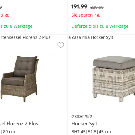
191
,
99
9
239
,
99
Sie sparen
12
,
80
48
,
-
bis zu 8 Werktage
Lieferzeit: bis zu 8 Werktage
rtensessel Florenz 2 Plus
a casa mia Hocker Sylt
a casa mia
sel
Florenz 2 Plus
Hocker
Sylt
5|89 cm
BHT 45|51,5|45 cm