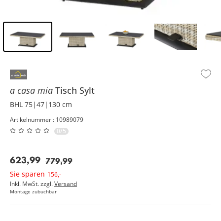
Inhalt der Seitenleiste überspringen - Zum Seitenende
a casa mia
Tisch
Sylt
BHL 75|47|130 cm
Artikelnummer : 10989079
0/5
623
,
99
779
,
99
Sie sparen
156
,
-
Inkl. MwSt. zzgl.
Versand
Montage zubuchbar