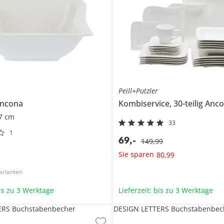
Peill+Putzler
ncona
Kombiservice, 30-teilig
Anco
7 cm
33
1
69
,
-
149
,
99
Sie sparen
80
,
99
arianten
bis zu 3 Werktage
Lieferzeit: bis zu 3 Werktage
ERS Buchstabenbecher
DESIGN LETTERS Buchstabenbec