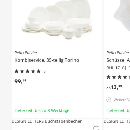
Peill+Putzler
Peill+Putzler
Kombiservice, 35-teilig
Torino
Schüssel
A
BHL 17|6|1
6
99
,
49
13
,
99
ab
Weitere V
Lieferzeit: bis zu 3 Werktage
Lieferzeit: 
DESIGN LETTERS Buchstabenbecher
DESIGN LETT