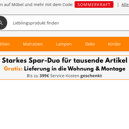
en auf Möbel und mehr mit dem Code:
SOMMERKRAFT
|
All
tilien
Matratzen
Lampen
Deko
Kinder