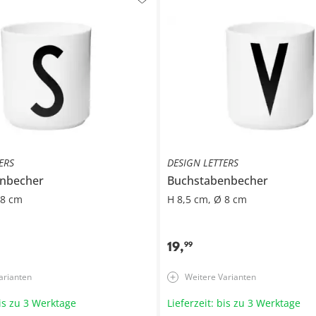
ERS
DESIGN LETTERS
nbecher
Buchstabenbecher
 8 cm
H 8,5 cm, Ø 8 cm
19
,
99
arianten
Weitere Varianten
bis zu 3 Werktage
Lieferzeit: bis zu 3 Werktage