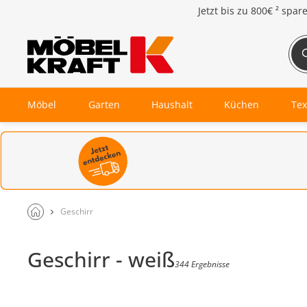
Jetzt bis zu
800€ ²
spar
Möbel
Garten
Haushalt
Küchen
Tex
Geschirr
Geschirr - weiß
344 Ergebnisse