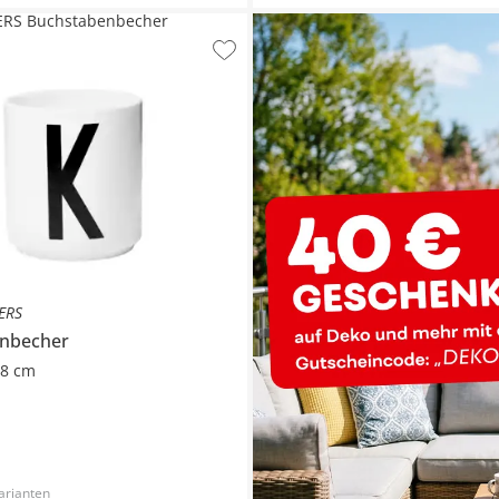
ERS Buchstabenbecher
ERS
nbecher
 8 cm
arianten