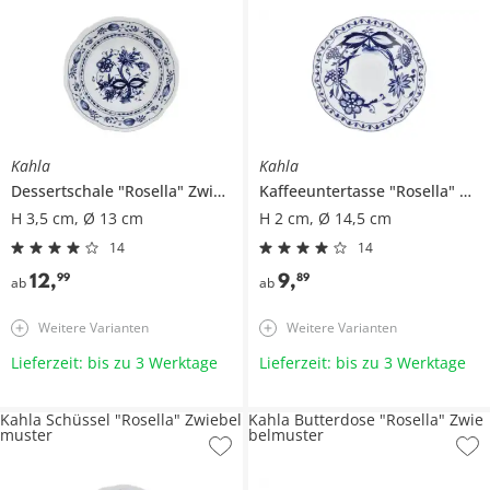
Kahla
Kahla
Dessertschale
"Rosella" Zwiebelmuster
Kaffeeuntertasse
"Rosella" Zwiebelmuster
H 3,5 cm, Ø 13 cm
H 2 cm, Ø 14,5 cm
14
14
12
,
9
,
99
89
ab
ab
Weitere Varianten
Weitere Varianten
Lieferzeit: bis zu 3 Werktage
Lieferzeit: bis zu 3 Werktage
Kahla Schüssel "Rosella" Zwiebel
Kahla Butterdose "Rosella" Zwie
muster
belmuster