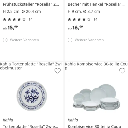
Frühstücksteller
"Rosella" Zwiebelmuster
Becher mit Henkel
"Rosella" Zwiebelmuster
H 2,5 cm, Ø 20,4 cm
H 9 cm, Ø 8,7 cm
14
14
15
,
16
,
99
99
ab
ab
Weitere Varianten
Weitere Varianten
Kahla Tortenplatte "Rosella" Zwi
Kahla Kombiservice 30-teilig Cou
ebelmuster
p
Kahla
Kahla
Tortenplatte
"Rosella" Zwiebelmuster
Kombiservice 30-teilig
Coup