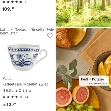
1
109
,
99
Kahla Kaffeetasse "Rosella" Zwie
belmuster
Kahla
Kaffeetasse
"Rosella" Zwiebelmuster
H 6,3 cm, Ø 8,8 cm
14
12
,
99
ab