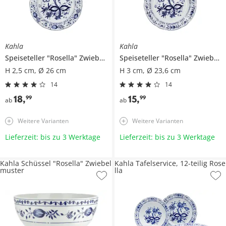
Kahla
Kahla
Speiseteller
"Rosella" Zwiebelmuster
Speiseteller
"Rosella" Zwiebelmuster
H 2,5 cm, Ø 26 cm
H 3 cm, Ø 23,6 cm
14
14
18
,
15
,
99
99
ab
ab
Weitere Varianten
Weitere Varianten
Lieferzeit: bis zu 3 Werktage
Lieferzeit: bis zu 3 Werktage
Kahla Schüssel "Rosella" Zwiebel
Kahla Tafelservice, 12-teilig Rose
muster
lla