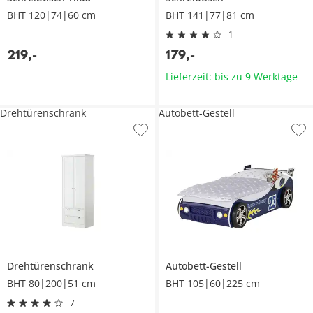
BHT 120|74|60 cm
BHT 141|77|81 cm
1
219
,
-
179
,
-
Lieferzeit: bis zu 9 Werktage
Drehtürenschrank
Autobett-Gestell
Drehtürenschrank
Autobett-Gestell
BHT 80|200|51 cm
BHT 105|60|225 cm
7