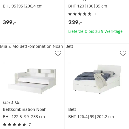
BHL 95|95|206,4 cm
BHT 120|130|35 cm
1
399
,
-
229
,
-
Lieferzeit: bis zu 9 Werktage
Mia & Mo Bettkombination Noah
Bett
Mia & Mo
Bettkombination
Noah
Bett
BHL 122,5|99|233 cm
BHT 126,4|99|202,2 cm
7