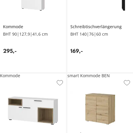
Kommode
Schreibtischverlängerung
BHT 90|127,9|41,6 cm
BHT 140|76|60 cm
295
,
-
169
,
-
Kommode
smart Kommode BEN