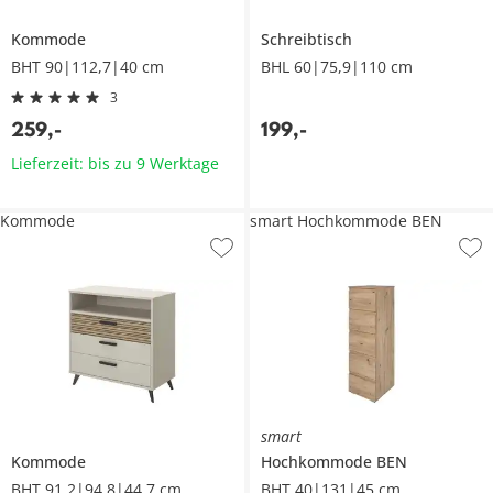
Kommode
Schreibtisch
BHT 90|112,7|40 cm
BHL 60|75,9|110 cm
3
259
,
-
199
,
-
Lieferzeit: bis zu 9 Werktage
Kommode
smart Hochkommode BEN
smart
Kommode
Hochkommode
BEN
BHT 91,2|94,8|44,7 cm
BHT 40|131|45 cm