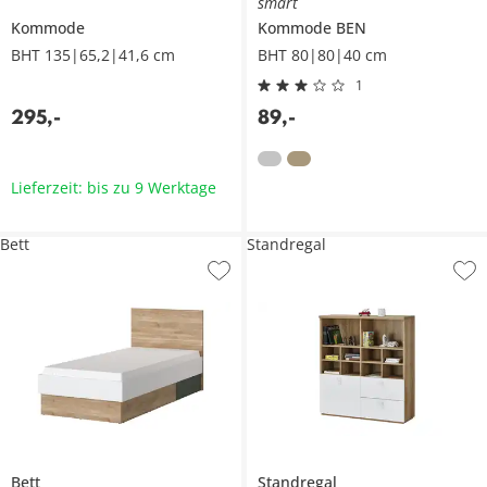
smart
Kommode
Kommode
BEN
BHT 135|65,2|41,6 cm
BHT 80|80|40 cm
1
295
,
-
89
,
-
Lieferzeit: bis zu 9 Werktage
Bett
Standregal
Bett
Standregal