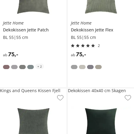
Jette Home
Jette Home
Dekokissen
Jette Patch
Dekokissen
Jette Flex
BL 55|55 cm
BL 55|55 cm
2
75
,
-
75
,
-
ab
ab
+
2
Kings and Queens Kissen Fjell
Dekokissen 40x40 cm Skagen