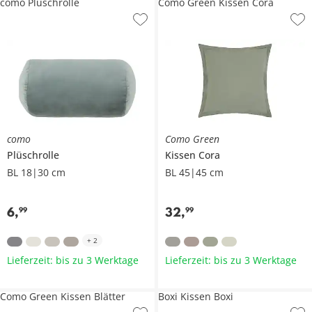
como Plüschrolle
Como Green Kissen Cora
como
Como Green
Plüschrolle
Kissen
Cora
BL 18|30 cm
BL 45|45 cm
6
,
32
,
99
99
+
2
Lieferzeit: bis zu 3 Werktage
Lieferzeit: bis zu 3 Werktage
Como Green Kissen Blätter
Boxi Kissen Boxi