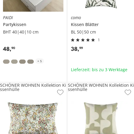
PAIDI
como
Partykissen
Kissen
Blätter
BHT 40|40|10 cm
BL 50|50 cm
1
48
,
38
,
90
99
+
5
Lieferzeit: bis zu 3 Werktage
SCHÖNER WOHNEN Kollektion Ki
SCHÖNER WOHNEN Kollektion Ki
ssenhülle
ssenhülle