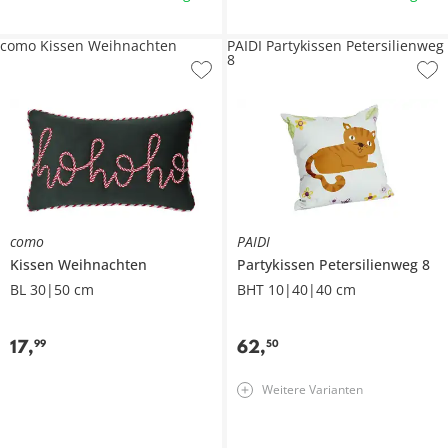
como Kissen Weihnachten
PAIDI Partykissen Petersilienweg
8
como
PAIDI
Kissen
Weihnachten
Partykissen
Petersilienweg 8
BL 30|50 cm
BHT 10|40|40 cm
17
,
62
,
99
50
Weitere Varianten