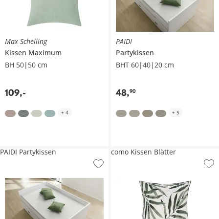
Max Schelling
PAIDI
Kissen
Maximum
Partykissen
BH 50|50 cm
BHT 60|40|20 cm
109
,
-
48
,
90
+
4
+
5
PAIDI Partykissen
como Kissen Blätter