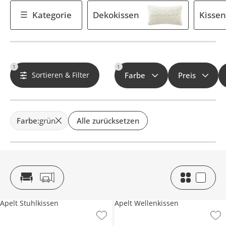
Kategorie
Dekokissen
Kissen
1
1
Sortieren & Filter
Farbe
Preis
Farbe
:
grün
Alle zurücksetzen
Apelt Stuhlkissen
Apelt Wellenkissen