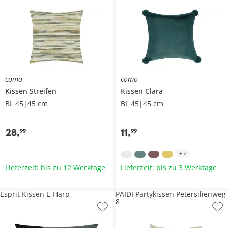
como
como
Kissen
Streifen
Kissen
Clara
BL 45|45 cm
BL 45|45 cm
28
,
11
,
99
99
+
2
Lieferzeit: bis zu 12 Werktage
Lieferzeit: bis zu 3 Werktage
Esprit Kissen E-Harp
PAIDI Partykissen Petersilienweg
8