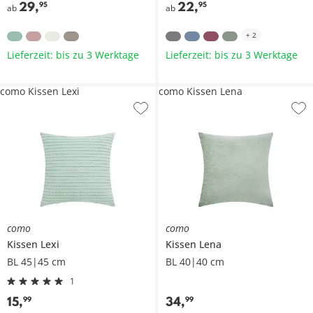
29
,
22
,
95
95
ab
ab
+
2
Lieferzeit: bis zu 3 Werktage
Lieferzeit: bis zu 3 Werktage
como Kissen Lexi
como Kissen Lena
como
como
Kissen
Lexi
Kissen
Lena
BL 45|45 cm
BL 40|40 cm
1
15
,
34
,
99
99