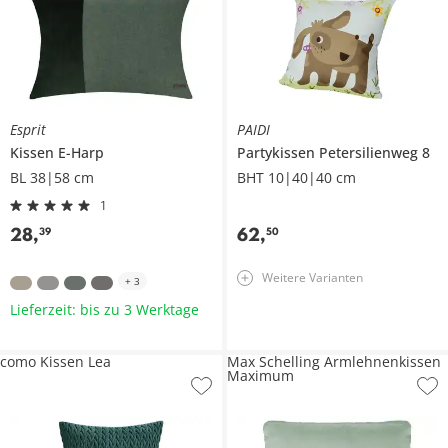
Esprit
PAIDI
Kissen
E-Harp
Partykissen
Petersilienweg 8
BL 38|58 cm
BHT 10|40|40 cm
1
28
,
62
,
39
50
Weitere Varianten
+
3
Lieferzeit: bis zu 3 Werktage
como Kissen Lea
Max Schelling Armlehnenkissen
Maximum