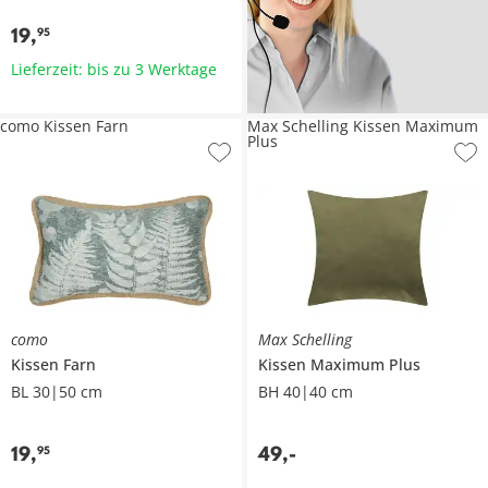
19
,
95
Lieferzeit: bis zu 3 Werktage
como Kissen Farn
Max Schelling Kissen Maximum
Plus
como
Max Schelling
Kissen
Farn
Kissen
Maximum Plus
BL 30|50 cm
BH 40|40 cm
19
,
49
,
-
95