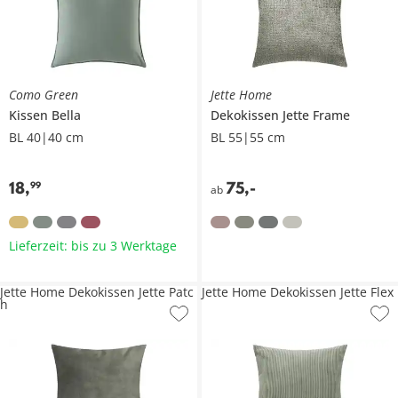
Como Green
Jette Home
Kissen
Bella
Dekokissen
Jette Frame
BL 40|40 cm
BL 55|55 cm
18
,
75
,
-
99
ab
Lieferzeit: bis zu 3 Werktage
Jette Home Dekokissen Jette Patc
Jette Home Dekokissen Jette Flex
h