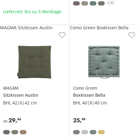
+
11
Lieferzeit: bis zu 3 Werktage
MAGMA Sitzkissen Austin
Como Green Boxkissen Bella
MAGMA
Como Green
Sitzkissen
Austin
Boxkissen
Bella
BHL 42|6|42 cm
BHL 40|8|40 cm
29
,
25
,
94
99
ab