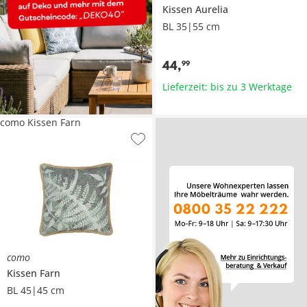
Kissen
Aurelia
BL 35|55 cm
44
,
99
Lieferzeit: bis zu 3 Werktage
como Kissen Farn
como
Kissen
Farn
BL 45|45 cm