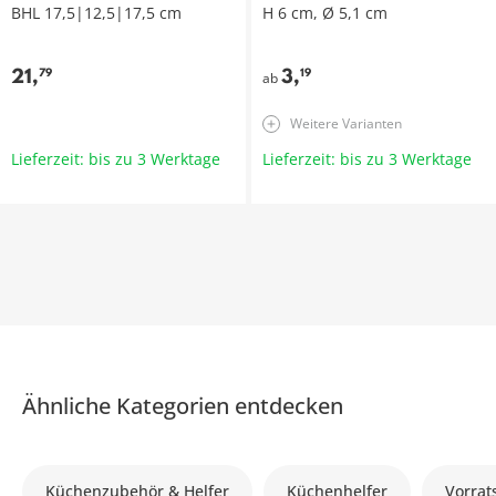
BHL 17,5|12,5|17,5 cm
H 6 cm, Ø 5,1 cm
21
,
3
,
79
19
ab
Weitere Varianten
Lieferzeit: bis zu 3 Werktage
Lieferzeit: bis zu 3 Werktage
Ähnliche Kategorien entdecken
Küchenzubehör & Helfer
Küchenhelfer
Vorrat