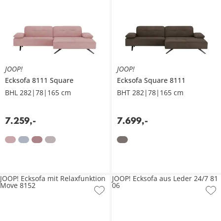
JOOP!
JOOP!
Ecksofa
8111 Square
Ecksofa
Square 8111
BHL 282|78|165 cm
BHT 282|78|165 cm
7.259
,
-
7.699
,
-
JOOP! Ecksofa mit Relaxfunktion
JOOP! Ecksofa aus Leder 24/7 81
Move 8152
06