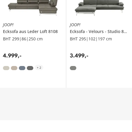
JOOP!
JOOP!
Ecksofa aus Leder
Loft 8108
Ecksofa
Velours
Studio 8153
BHT 299|86|250 cm
BHT 295|102|197 cm
4.999
,
-
3.499
,
-
+
2