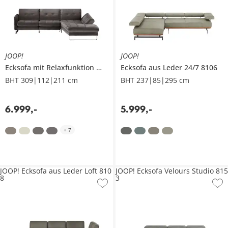
JOOP!
JOOP!
Ecksofa mit Relaxfunktion
Move 8152
Ecksofa aus Leder
24/7 8106
BHT 309|112|211 cm
BHT 237|85|295 cm
6.999
,
-
5.999
,
-
+
7
JOOP! Ecksofa aus Leder Loft 810
JOOP! Ecksofa Velours Studio 815
8
3