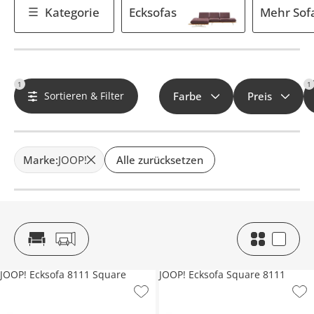
Kategorie
Ecksofas
Mehr Sof
1
1
Sortieren & Filter
Farbe
Preis
Marke
:
JOOP!
Alle zurücksetzen
JOOP! Ecksofa 8111 Square
JOOP! Ecksofa Square 8111