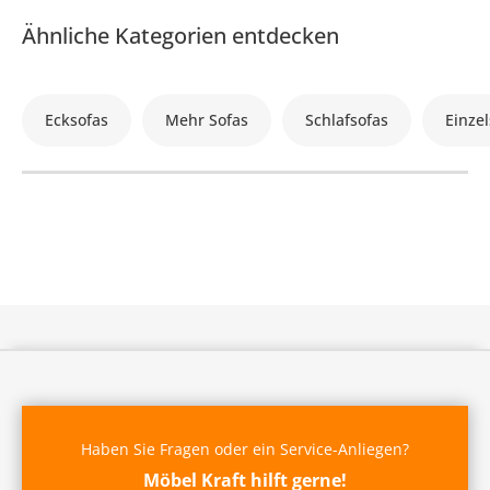
Ähnliche Kategorien entdecken
Ecksofas
Mehr Sofas
Schlafsofas
Einzel
Haben Sie Fragen oder ein Service-Anliegen?
Möbel Kraft hilft gerne!