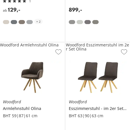
1
129
,
-
899
,
-
ab
+
2
Woodford Armlehnstuhl Olina
Woodford Esszimmerstuhl im 2e
r Set Olina
Woodford
Woodford
Armlehnstuhl
Olina
Esszimmerstuhl
im 2er Set
O
BHT 59|87|61 cm
BHT 63|90|63 cm