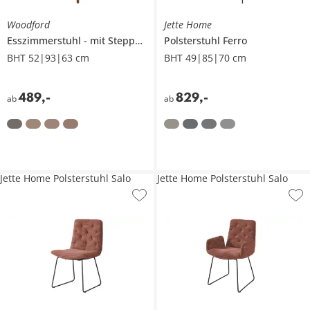
Woodford
Jette Home
Esszimmerstuhl
mit Steppung im Rücken
Polsterstuhl
Leonie
Ferro
BHT 52|93|63 cm
BHT 49|85|70 cm
489
,
-
829
,
-
ab
ab
Jette Home Polsterstuhl Salo
Jette Home Polsterstuhl Salo