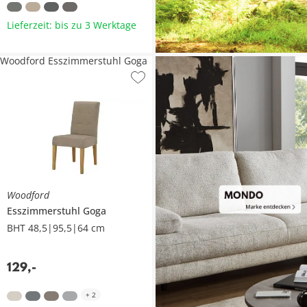
Lieferzeit: bis zu 3 Werktage
Woodford Esszimmerstuhl Goga
Woodford
Esszimmerstuhl
Goga
BHT 48,5|95,5|64 cm
129
,
-
+
2