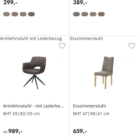
299
,
-
389
,
-
Armlehnstuhl mit Lederbezug
Esszimmerstuhl
Armlehnstuhl
mit Lederbezug
Esszimmerstuhl
BHT 69|83|59 cm
BHT 47|98|61 cm
989
,
-
659
,
-
ab