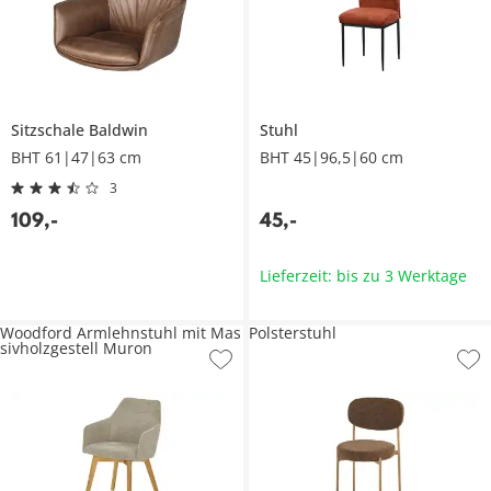
Sitzschale
Baldwin
Stuhl
BHT 61|47|63 cm
BHT 45|96,5|60 cm
3
109
,
-
45
,
-
Lieferzeit: bis zu 3 Werktage
Woodford Armlehnstuhl mit Mas
Polsterstuhl
sivholzgestell Muron