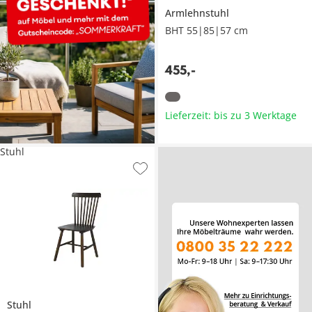
Armlehnstuhl
BHT 55|85|57 cm
455
,
-
Lieferzeit: bis zu 3 Werktage
Stuhl
Stuhl