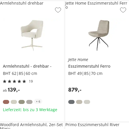
Armlehnstuhl drehbar
Jette Home Esszimmerstuhl Ferr
o
Jette Home
Armlehnstuhl
drehbar
Esszimmerstuhl
Ferro
BHT 62|85|60 cm
BHT 49|85|70 cm
19
139
,
-
879
,
-
ab
+
6
Lieferzeit: bis zu 3 Werktage
Woodford Armlehnstuhl, 2er-Set
Primo Esszimmerstuhl River
Maru