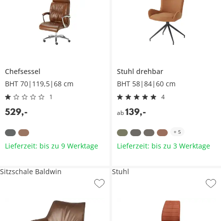
Chefsessel
Stuhl drehbar
BHT 70|119,5|68 cm
BHT 58|84|60 cm
1
4
529
,
-
139
,
-
ab
+
5
Lieferzeit: bis zu 9 Werktage
Lieferzeit: bis zu 3 Werktage
Sitzschale Baldwin
Stuhl