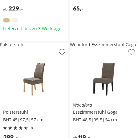
229
,
-
65
,
-
ab
Lieferzeit: bis zu 3 Werktage
Polsterstuhl
Woodford Esszimmerstuhl Goga
Woodford
Polsterstuhl
Esszimmerstuhl
Goga
BHT 45|97,5|57 cm
BHT 48,5|95,5|64 cm
8
299
,
-
119
,
-
ab