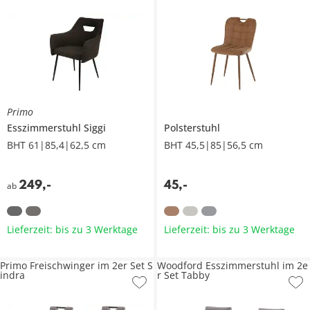
Primo
Esszimmerstuhl
Siggi
Polsterstuhl
BHT 61|85,4|62,5 cm
BHT 45,5|85|56,5 cm
249
,
-
45
,
-
ab
Lieferzeit: bis zu 3 Werktage
Lieferzeit: bis zu 3 Werktage
Primo Freischwinger im 2er Set S
Woodford Esszimmerstuhl im 2e
indra
r Set Tabby