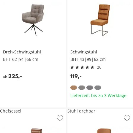
Dreh-Schwingstuhl
Schwingstuhl
BHT 62|91|66 cm
BHT 43|99|62 cm
26
225
,
-
119
,
-
ab
Lieferzeit: bis zu 3 Werktage
Chefsessel
Stuhl drehbar