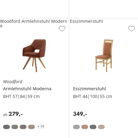
Woodford Armlehnstuhl Modern
Esszimmerstuhl
a
Woodford
Armlehnstuhl
Moderna
Esszimmerstuhl
BHT 57|84|59 cm
BHT 44|100|55 cm
279
,
-
349
,
-
ab
+
19