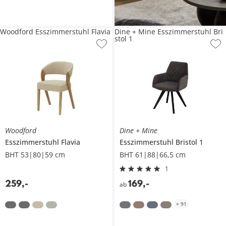
Woodford Esszimmerstuhl Flavia
Dine + Mine Esszimmerstuhl Bri
stol 1
Woodford
Dine + Mine
Esszimmerstuhl
Flavia
Esszimmerstuhl
Bristol 1
BHT 53|80|59 cm
BHT 61|88|66,5 cm
1
259
,
-
169
,
-
ab
+
91