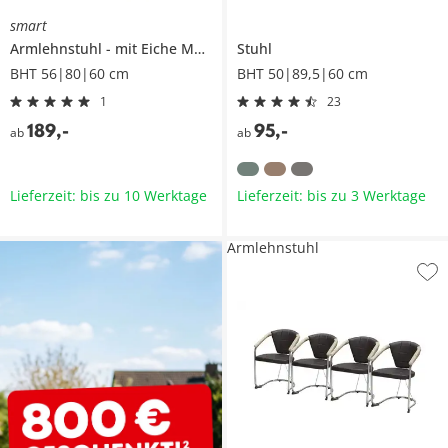
smart
Armlehnstuhl
mit Eiche Massivholzgestell
Stuhl
BHT 56|80|60 cm
BHT 50|89,5|60 cm
1
23
189
,
-
95
,
-
ab
ab
Lieferzeit: bis zu 10 Werktage
Lieferzeit: bis zu 3 Werktage
Armlehnstuhl