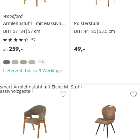
Woodford
Armlehnstuhl
mit Massivholzgestell
Polsterstuhl
Muron
BHT 57|84|57 cm
BHT 44|80|53,5 cm
57
259
,
-
49
,
-
ab
+
5
Lieferzeit: bis zu 9 Werktage
smart Armlehnstuhl mit Eiche M
Stuhl
assivholzgestell