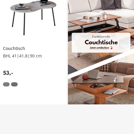
Couchtisch
BHL 41|41,8|90 cm
53
,
-