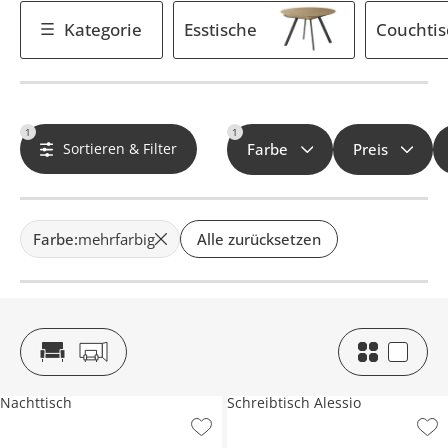
Kategorie
Esstische
Couchtis
1
1
Sortieren & Filter
Farbe
Preis
Farbe
:
mehrfarbig
Alle zurücksetzen
Nachttisch
Schreibtisch Alessio