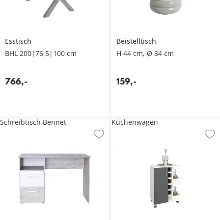
Esstisch
Beistelltisch
BHL 200|76,5|100 cm
H 44 cm, Ø 34 cm
766
,
-
159
,
-
Schreibtisch Bennet
Küchenwagen