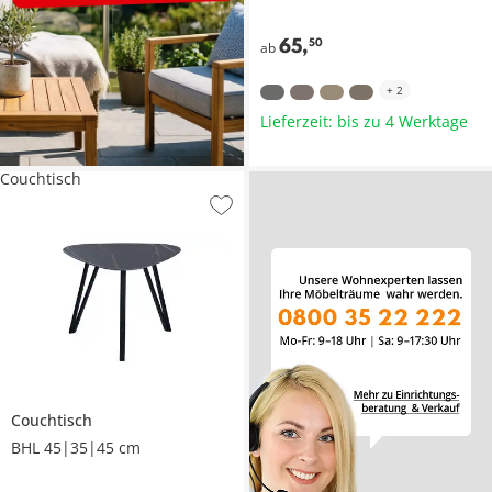
65
,
50
ab
+
2
Lieferzeit: bis zu 4 Werktage
Couchtisch
Couchtisch
BHL 45|35|45 cm