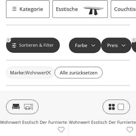
Kategorie
Esstische
Couchtis
1
1
Sortieren & Filter
Farbe
Preis
Marke
:
Wohnwert
Alle zurücksetzen
Wohnwert Esstisch Der Furnierte
Wohnwert Esstisch Der Furnierte