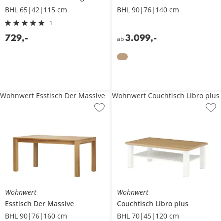
BHL 65|42|115 cm
BHL 90|76|140 cm
1
729
,
-
3.099
,
-
ab
Wohnwert Esstisch Der Massive
Wohnwert Couchtisch Libro plus
Wohnwert
Wohnwert
Esstisch
Der Massive
Couchtisch
Libro plus
BHL 90|76|160 cm
BHL 70|45|120 cm