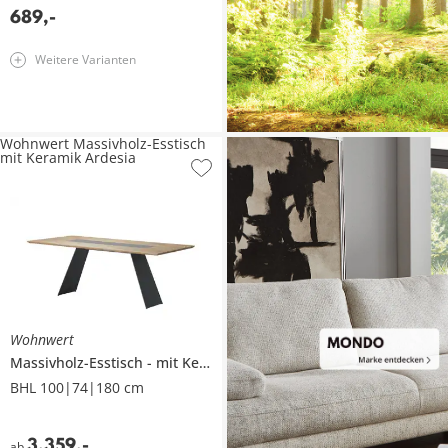
689
,
-
Weitere Varianten
Wohnwert Massivholz-Esstisch
mit Keramik Ardesia
Wohnwert
Massivholz-Esstisch
mit Keramik
Ardesia
BHL 100|74|180 cm
3.359
,
-
ab