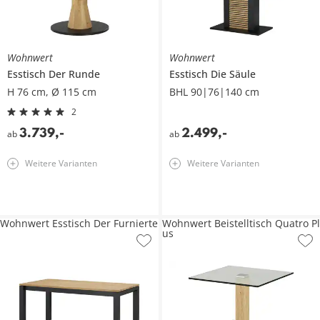
Wohnwert
Wohnwert
Esstisch
Der Runde
Esstisch
Die Säule
H 76 cm, Ø 115 cm
BHL 90|76|140 cm
2
3.739
,
-
2.499
,
-
ab
ab
Weitere Varianten
Weitere Varianten
Wohnwert Esstisch Der Furnierte
Wohnwert Beistelltisch Quatro Pl
us