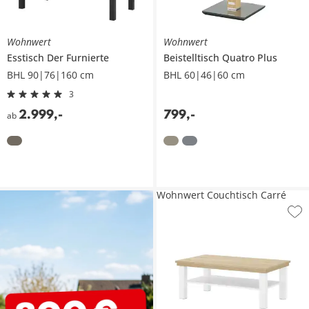
Wohnwert
Wohnwert
Esstisch
Der Furnierte
Beistelltisch
Quatro Plus
BHL 90|76|160 cm
BHL 60|46|60 cm
3
2.999
,
-
799
,
-
ab
Wohnwert Couchtisch Carré