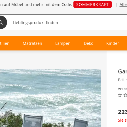
en auf Möbel und mehr mit dem Code:
SOMMERKRAFT
|
All
tilien
Matratzen
Lampen
Deko
Kinder
Inha
Gar
BHL 
Artik
22
Sie 