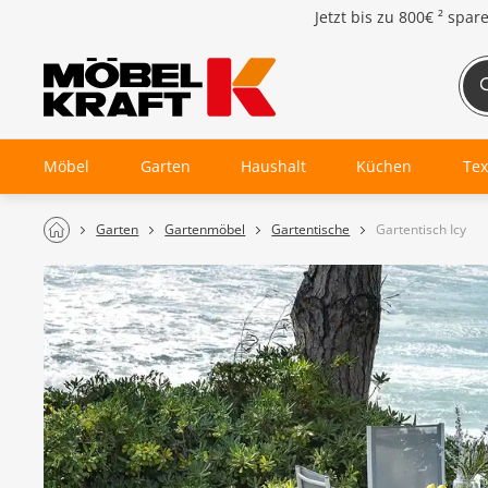
Jetzt bis zu
800€ ²
spar
Möbel
Garten
Haushalt
Küchen
Tex
Garten
Gartenmöbel
Gartentische
Gartentisch Icy