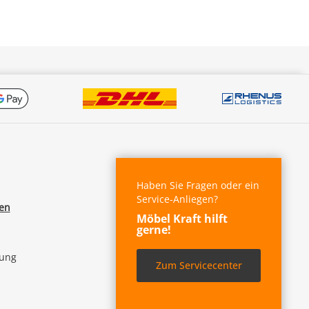
Haben Sie Fragen oder ein
Service-Anliegen?
fen
Möbel Kraft hilft
gerne!
lung
Zum Servicecenter