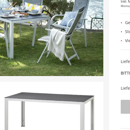
Inkl. 
Monta
Ge
St
Vi
Lief
BITT
Lief