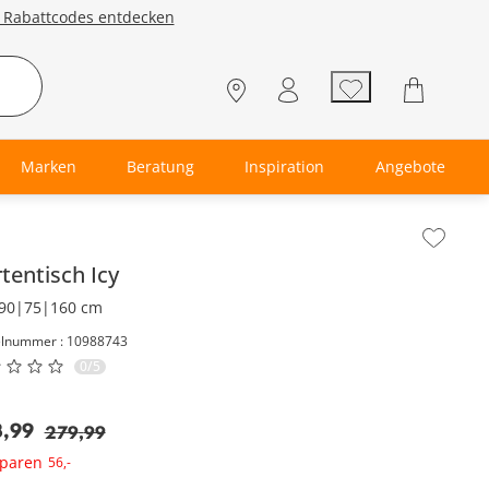
e Rabattcodes entdecken
Marken
Beratung
Inspiration
Angebote
lt der Seitenleiste überspringen - Zum Seitenende
tentisch
Icy
90|75|160 cm
elnummer : 10988743
0/5
3
,
99
279
,
99
sparen
56
,
-