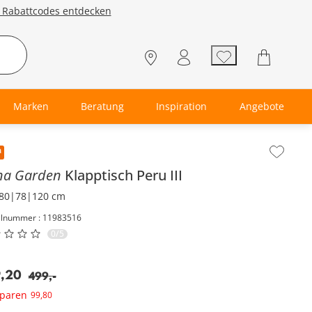
e Rabattcodes entdecken
Marken
Beratung
Inspiration
Angebote
lt der Seitenleiste überspringen - Zum Seitenende
na Garden
Klapptisch
Peru III
80|78|120 cm
elnummer : 11983516
0/5
9
,
20
499
,
-
sparen
99
,
80