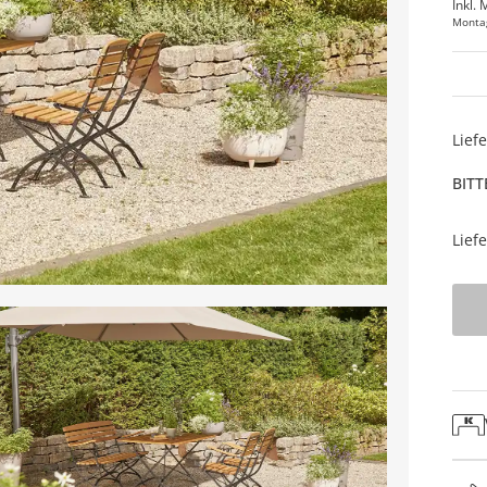
Inkl. 
Monta
Lief
BITT
Lief