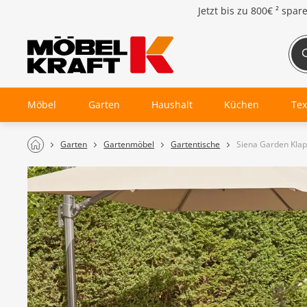
Jetzt bis zu
800€ ²
spar
Möbel
Garten
Haushalt
Küchen
Tex
Garten
Gartenmöbel
Gartentische
Siena Garden Klapp