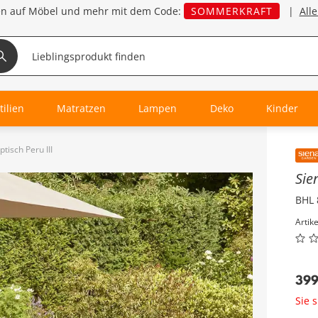
en auf Möbel und mehr mit dem Code:
SOMMERKRAFT
|
All
tilien
Matratzen
Lampen
Deko
Kinder
tisch Peru III
Inha
Sie
BHL 
Artik
39
Sie 