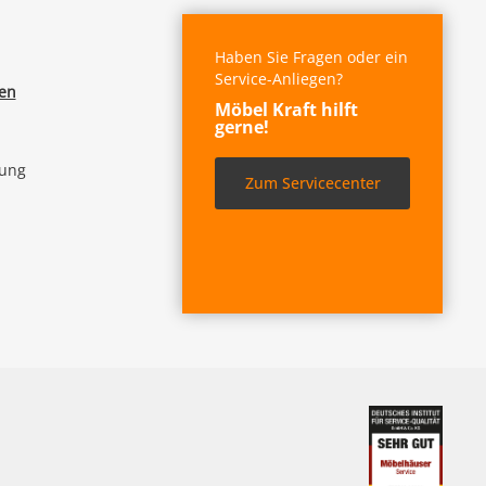
Haben Sie Fragen oder ein
Service-Anliegen?
fen
Möbel Kraft hilft
gerne!
lung
Zum Servicecenter