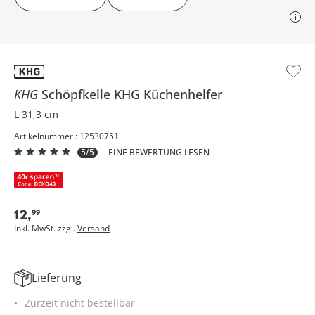
KHG
Schöpfkelle
KHG Küchenhelfer
L 31,3 cm
Artikelnummer : 12530751
5/5
EINE BEWERTUNG LESEN
12
,
99
Inkl. MwSt. zzgl.
Versand
Lieferung
Zurzeit nicht bestellbar