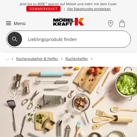
Jetzt bis zu
800€ ²
sparen auf Möbel und mehr mit dem Code:
SOMMERKRAFT
|
Alle Rabattcodes entdecken
Menü
Küchenzubehör & Helfer
Küchenhelfer