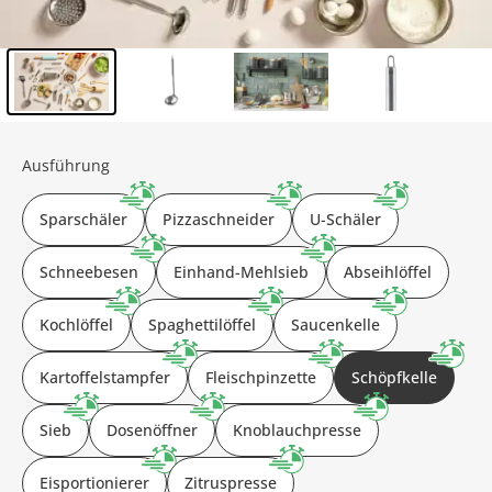
Inhalt der Seitenleiste überspringen - Zum Seitenende
Ausführung
Sparschäler
Pizzaschneider
U-Schäler
Schneebesen
Einhand-Mehlsieb
Abseihlöffel
Kochlöffel
Spaghettilöffel
Saucenkelle
Kartoffelstampfer
Fleischpinzette
Schöpfkelle
Sieb
Dosenöffner
Knoblauchpresse
Eisportionierer
Zitruspresse