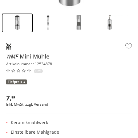
Inhalt der Seitenleiste überspringen - Zum Seitenende
WMF
Mini-Mühle
Artikelnummer : 12534878
0/5
7
,
99
Inkl. MwSt. zzgl.
Versand
Keramikmahlwerk
Einstellbare Mahlgrade