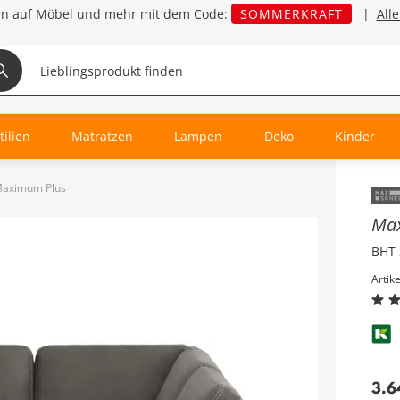
en auf Möbel und mehr mit dem Code:
SOMMERKRAFT
|
All
tilien
Matratzen
Lampen
Deko
Kinder
 Maximum Plus
Inha
Max
BHT 
Artik
3.6