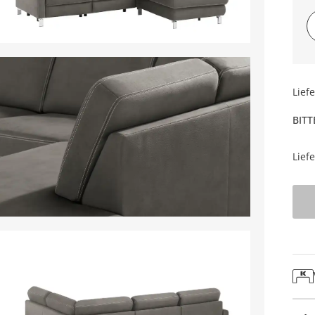
Lief
BITT
Lief