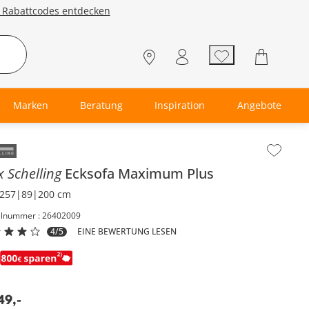
e Rabattcodes entdecken
Marken
Beratung
Inspiration
Angebote
lt der Seitenleiste überspringen - Zum Seitenende
 Schelling
Ecksofa
Maximum Plus
257|89|200 cm
elnummer : 26402009
4/5
EINE BEWERTUNG LESEN
49
,
-