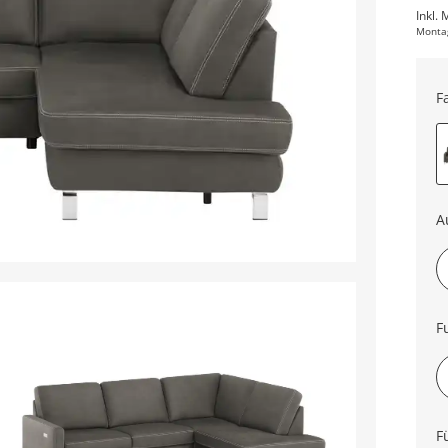
Inkl. 
Monta
F
A
re
F
oh
F