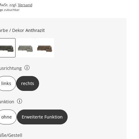
MwSt. zzgl.
Versand
ge zubuchbar
arbe / Dekor
Anthrazit
usrichtung
chts oder links (bezieht sich auf die Draufsicht)
links
rechts
unktion
ne Funktion: keine erweiterte Funktion: teilmotorische Relaxfunktion
ohne
Erweiterte Funktion
üße/Gestell