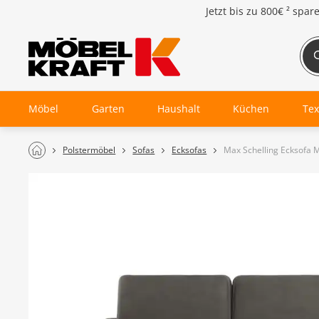
Jetzt bis zu
800€ ²
spar
Möbel
Garten
Haushalt
Küchen
Tex
Polstermöbel
Sofas
Ecksofas
Max Schelling Ecksofa