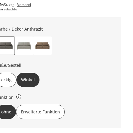
MwSt. zzgl.
Versand
ge zubuchbar
arbe / Dekor
Anthrazit
üße/Gestell
eckig
Winkel
unktion
ne Funktion: keine Erweiterte Funktion: teilmotorische Relaxfunktion
ohne
Erweiterte Funktion