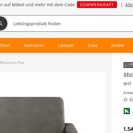
en auf Möbel und mehr mit dem Code:
SOMMERKRAFT
|
All
tilien
Matratzen
Lampen
Deko
Kinder
a Maximum Plus
Inha
Max
BHT 
Artik
1.5