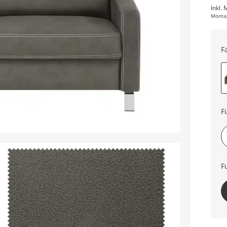
Inkl. 
Monta
F
F
F
oh