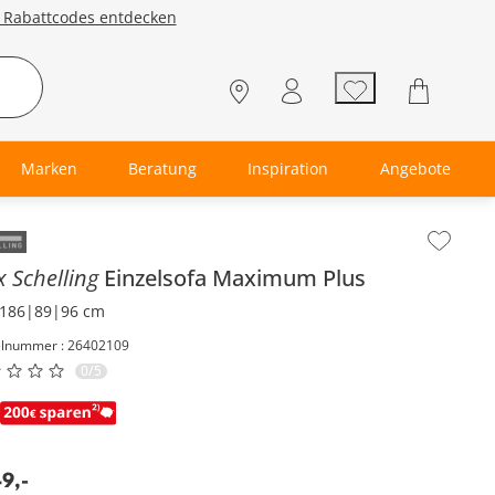
e Rabattcodes entdecken
Marken
Beratung
Inspiration
Angebote
lt der Seitenleiste überspringen - Zum Seitenende
 Schelling
Einzelsofa
Maximum Plus
186|89|96 cm
elnummer : 26402109
0/5
49
,
-