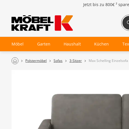
Jetzt bis zu
800€ ²
spar
Möbel
Garten
Haushalt
Küchen
Tex
Polstermöbel
Sofas
3-Sitzer
Max Schelling Einzelsof