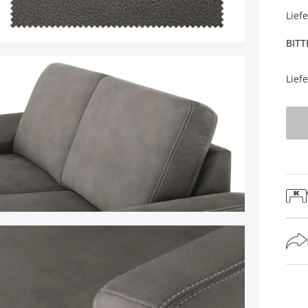
Lief
BITT
Lief