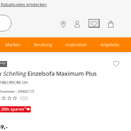
e Rabattcodes entdecken
Marken
Beratung
Inspiration
Angebote
lt der Seitenleiste überspringen - Zum Seitenende
 Schelling
Einzelsofa
Maximum Plus
186|89|96 cm
elnummer : 26402115
0/5
49
,
-