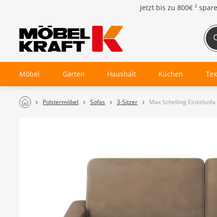
Jetzt bis zu
800€ ²
spar
Möbel
Garten
Haushalt
Küchen
Tex
Polstermöbel
Sofas
3-Sitzer
Max Schelling Einzelsof