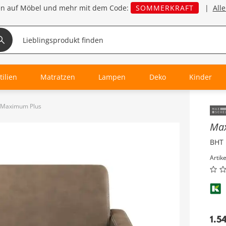
en auf Möbel und mehr mit dem Code:
SOMMERKRAFT
|
All
tilien
Matratzen
Lampen
Deko
Kinder
a Maximum Plus
Inha
Max
BHT 
Artik
1.5