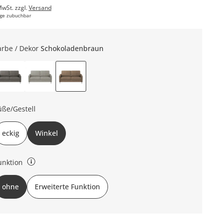
MwSt. zzgl.
Versand
ge zubuchbar
arbe / Dekor
Schokoladenbraun
üße/Gestell
eckig
Winkel
unktion
ne Funktion: keine Erweiterte Funktion: teilmotorische Relaxfunktion
ohne
Erweiterte Funktion