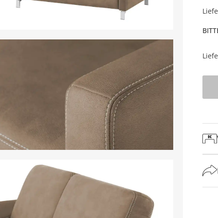
Lief
BITT
Lief