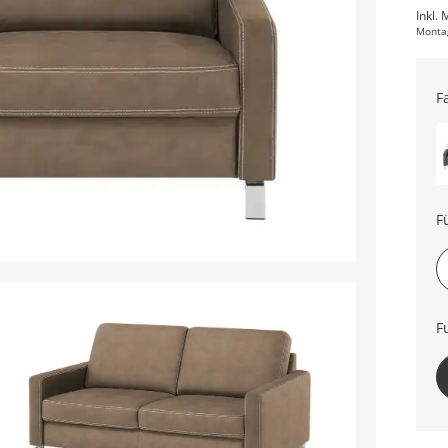
Inkl. 
Monta
F
F
F
oh