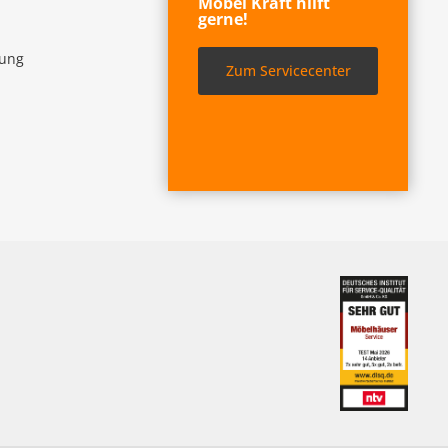
Möbel Kraft hilft
gerne!
lung
Zum Servicecenter