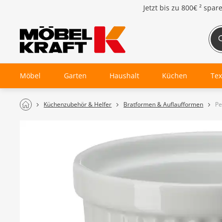
Jetzt bis zu
800€ ²
spar
Möbel
Garten
Haushalt
Küchen
Tex
Küchenzubehör & Helfer
Bratformen & Auflaufformen
Pe