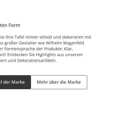
sten Form
Sie Ihre Tafel immer stilvoll und dekorieren mit
luss großer Gestalter wie Wilhelm Wagenfeld
der Formensprache der Produkte: Klar,
nt! Entdecken Sie Highlights aus unserem
sern und Dekorationsartikeln.
kel der Marke
Mehr über die Marke