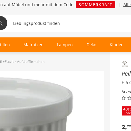
en auf Möbel und mehr mit dem Code:
SOMMERKRAFT
|
All
tilien
Matratzen
Lampen
Deko
Kinder
ill+Putzler Aufläufförmchen
Inha
Pei
H 5 
Artik
2
,
29