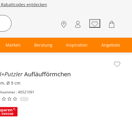
e Rabattcodes entdecken
Marken
Beratung
Inspiration
Angebote
lt der Seitenleiste überspringen - Zum Seitenende
ll+Putzler
Aufläufförmchen
cm, Ø 9 cm
elnummer : 40521091
0/5