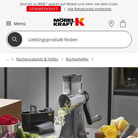
Jetzt bis zu
800€ ²
sparen auf Möbel und mehr mit dem Code:
SOMMERKRAFT
|
Alle Rabattcodes entdecken
Menü
Küchenzubehör & Helfer
Küchenhelfer