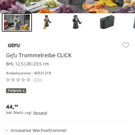
Inhalt der Seitenleiste überspringen - Zum Seitenende
Gefu
Trommelreibe
CLICK
BHL 12,5|28|23,5 cm
Artikelnummer : 40531318
0/5
44
,
99
Inkl. MwSt. zzgl.
Versand
Innovative Wechseltrommel