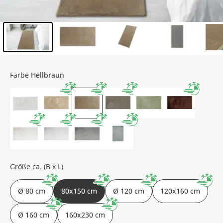
Inhalt der Seitenleiste überspringen - Zum Seitenende
Farbe
Hellbraun
Größe ca. (B x L)
Ø 80 cm
80x150 cm
Ø 120 cm
120x160 cm
Ø 160 cm
160x230 cm