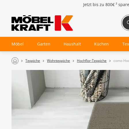
Jetzt bis zu
800€ ²
spar
Möbel
Garten
Haushalt
Küchen
Tex
Teppiche
Wohnteppiche
Hochflor-Teppiche
como Hoc