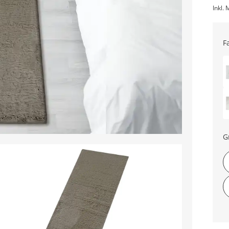
Inkl. 
F
G