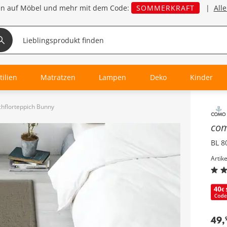
en auf Möbel und mehr mit dem Code:
SOMMERKRAFT
|
All
tilien
Matratzen
Lampen
Deko
Kinder
hflorteppich Bunny
Inha
co
BL 8
Artik
49
,