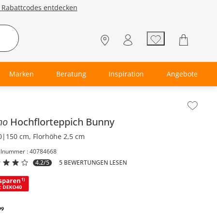
e Rabattcodes entdecken
Marken
Beratung
Inspiration
Angebote
lt der Seitenleiste überspringen - Zum Seitenende
mo
Hochflorteppich
Bunny
0|150 cm, Florhöhe 2,5 cm
elnummer : 40784668
4.2/5
5 BEWERTUNGEN LESEN
99