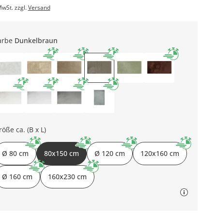
MwSt. zzgl.
Versand
arbe
Dunkelbraun
röße ca. (B x L)
Ø 80 cm
80x150 cm
Ø 120 cm
120x160 cm
Ø 160 cm
160x230 cm